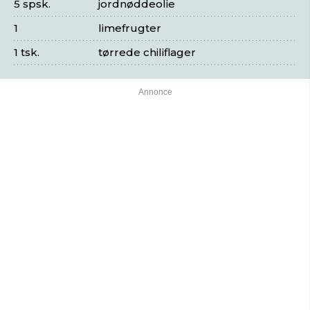
5 spsk.
jordnøddeolie
1
limefrugter
1 tsk.
tørrede chiliflager