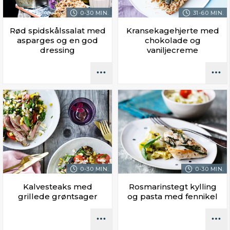
0-30 MIN.
31-60 MIN.
Rød spidskålssalat med
Kransekagehjerte med
asparges og en god
chokolade og
dressing
vaniljecreme
0-30 MIN.
0-30 MIN.
Kalvesteaks med
Rosmarinstegt kylling
grillede grøntsager
og pasta med fennikel