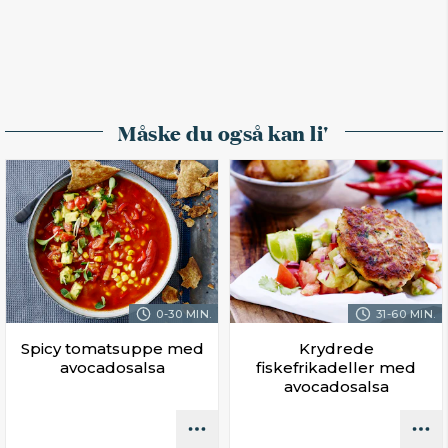
Måske du også kan li'
0-30 MIN.
31-60 MIN.
Spicy tomatsuppe med
Krydrede
avocadosalsa
fiskefrikadeller med
avocadosalsa