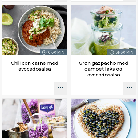
0-30 MIN.
31-60 MIN.
Chili con carne med
Grøn gazpacho med
avocadosalsa
dampet laks og
avocadosalsa