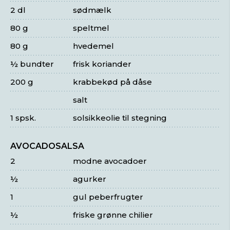
2 dl
sødmælk
80 g
speltmel
80 g
hvedemel
½ bundter
frisk koriander
200 g
krabbekød på dåse
salt
1 spsk.
solsikkeolie til stegning
AVOCADOSALSA
2
modne avocadoer
½
agurker
1
gul peberfrugter
½
friske grønne chilier