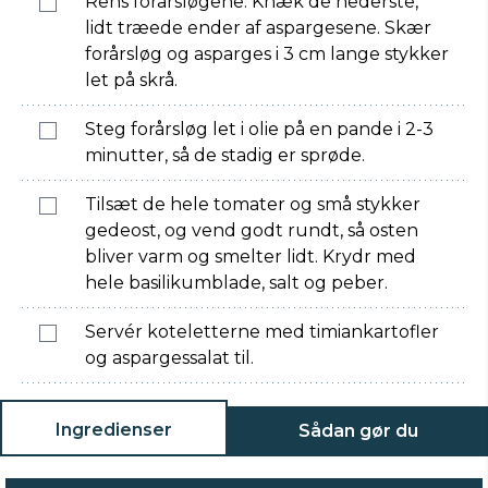
Rens forårsløgene. Knæk de nederste,
lidt træede ender af aspargesene. Skær
forårsløg og asparges i 3 cm lange stykker
let på skrå.
Steg forårsløg let i olie på en pande i 2-3
minutter, så de stadig er sprøde.
Tilsæt de hele tomater og små stykker
gedeost, og vend godt rundt, så osten
bliver varm og smelter lidt. Krydr med
hele basilikumblade, salt og peber.
Servér koteletterne med timiankartofler
og aspargessalat til.
Ingredienser
Sådan gør du