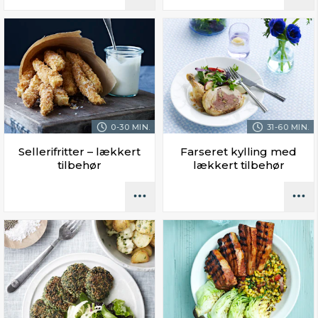
0-30 MIN.
31-60 MIN.
Sellerifritter – lækkert
Farseret kylling med
tilbehør
lækkert tilbehør