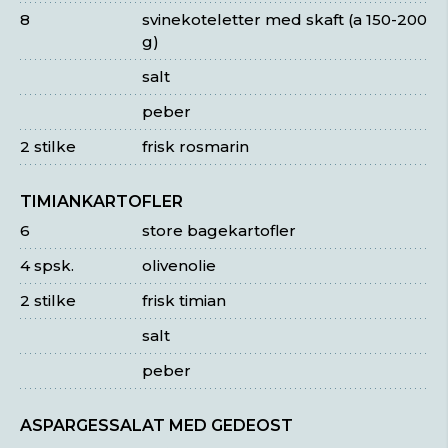
8
svinekoteletter med skaft (a 150-200
g)
salt
peber
2 stilke
frisk rosmarin
TIMIANKARTOFLER
6
store bagekartofler
4 spsk.
olivenolie
2 stilke
frisk timian
salt
peber
ASPARGESSALAT MED GEDEOST