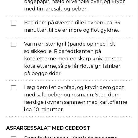
bagepapir, hæld olivenolie over, og krydr
med timian, salt og peber.
Bag dem på øverste rille i ovnen i ca. 35
minutter, til de er møre og flot gyldne.
Varm en stor (grill)pande op med lidt
solsikkeolie. Rids fedtkanten på
koteletterne med en skarp kniv, og steg
koteletterne, så de får flotte grillstriber
på begge sider.
Læg dem i et ovnfad, og krydr dem godt
med salt, peber og rosmarin. Steg dem
færdige i ovnen sammen med kartoflerne
i ca. 10 minutter.
ASPARGESSALAT MED GEDEOST