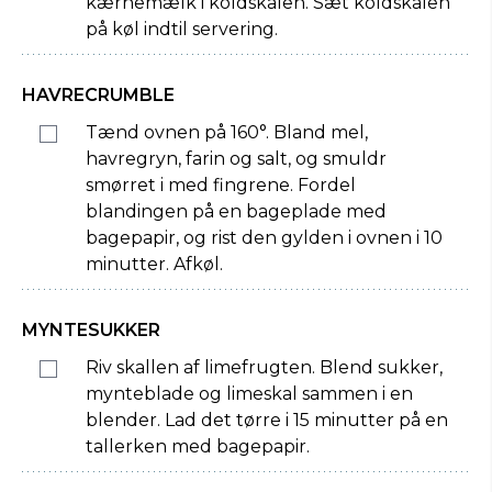
kærnemælk i koldskålen. Sæt koldskålen
på køl indtil servering.
HAVRECRUMBLE
Tænd ovnen på 160°. Bland mel,
havregryn, farin og salt, og smuldr
smørret i med fingrene. Fordel
blandingen på en bageplade med
bagepapir, og rist den gylden i ovnen i 10
minutter. Afkøl.
MYNTESUKKER
Riv skallen af limefrugten. Blend sukker,
mynteblade og limeskal sammen i en
blender. Lad det tørre i 15 minutter på en
tallerken med bagepapir.