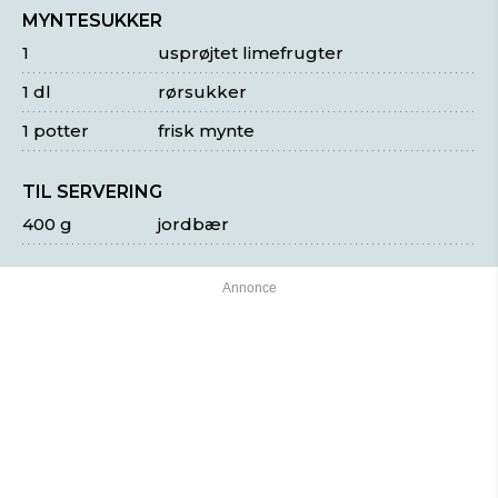
MYNTESUKKER
1
usprøjtet limefrugter
1 dl
rørsukker
1 potter
frisk mynte
TIL SERVERING
400 g
jordbær