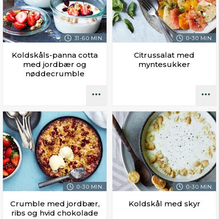
31-60 MIN.
0-30 MIN.
Koldskåls-panna cotta
Citrussalat med
med jordbær og
myntesukker
nøddecrumble
0-30 MIN.
0-30 MIN.
Crumble med jordbær,
Koldskål med skyr
ribs og hvid chokolade