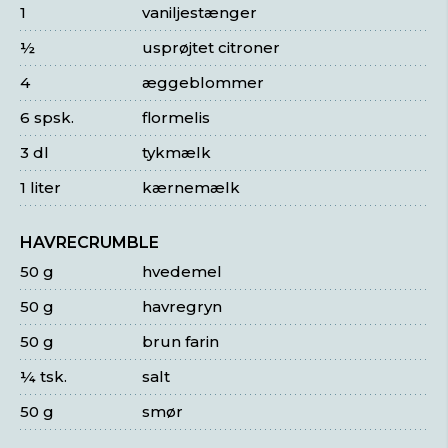
1
vaniljestænger
½
usprøjtet citroner
4
æggeblommer
6 spsk.
flormelis
3 dl
tykmælk
1 liter
kærnemælk
HAVRECRUMBLE
50 g
hvedemel
50 g
havregryn
50 g
brun farin
¼ tsk.
salt
50 g
smør