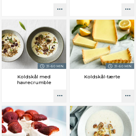
31-60 MIN.
31-60 MIN.
Koldskål med
Koldskål-tærte
havrecrumble