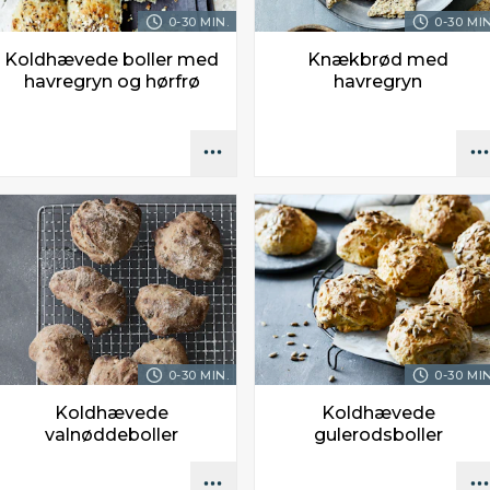
0-30 MIN.
0-30 MIN
Koldhævede boller med
Knækbrød med
havregryn og hørfrø
havregryn
0-30 MIN.
0-30 MIN
Koldhævede
Koldhævede
valnøddeboller
gulerodsboller