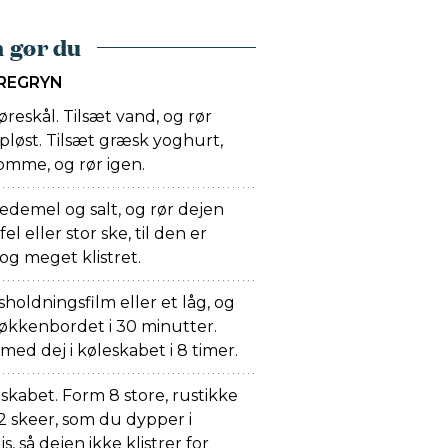
 gør du
REGRYN
reskål. Tilsæt vand, og rør
opløst. Tilsæt græsk yoghurt,
mme, og rør igen.
edemel og salt, og rør dejen
 eller stor ske, til den er
 meget klistret.
oldningsfilm eller et låg, og
økkenbordet i 30 minutter.
med dej i køleskabet i 8 timer.
skabet. Form 8 store, rustikke
2 skeer, som du dypper i
 så dejen ikke klistrer for