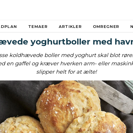
ADPLAN
TEMAER
ARTIKLER
OMREGNER
ævede yoghurtboller med hav
disse koldhævede boller med yoghurt skal blot rør
d en gaffel og kræver hverken arm- eller maskin
slipper helt for at ælte!