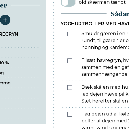
Hold skærmen tændt
ser
Sådan
serveringer
YOGHURTBOLLER MED HAV
Smuldr gæren i en rø
REGRYN
rundt, til gæren er 
honning og kardemo
Tilsæt havregryn, hv
10 %
sammen med en gaffel
ng
sammenhængende og
omme
Dæk skålen med hush
lad dejen hæve på k
Sæt herefter skålen 
Tag dejen ud af køle
boller af dejen med 
varmt vand undervejs,