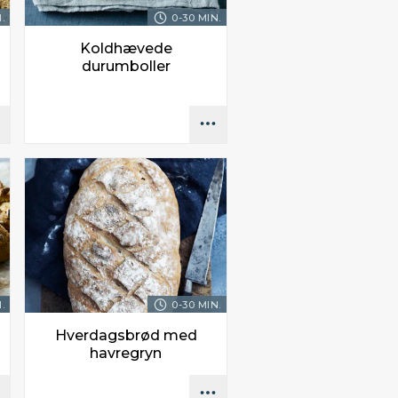
.
0-30 MIN.
Koldhævede
durumboller
.
0-30 MIN.
Hverdagsbrød med
havregryn