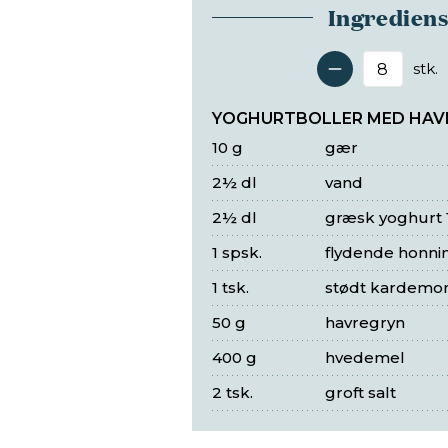
Ingredien
stk.
Antal 
YOGHURTBOLLER MED HAV
10 g
gær
2½ dl
vand
2½ dl
græsk yoghurt 
1 spsk.
flydende honni
1 tsk.
stødt kardem
50 g
havregryn
400 g
hvedemel
2 tsk.
groft salt