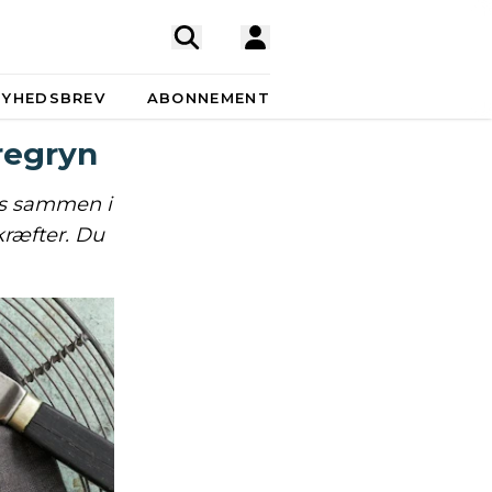
NYHEDSBREV
ABONNEMENT
regryn
es sammen i
kræfter. Du