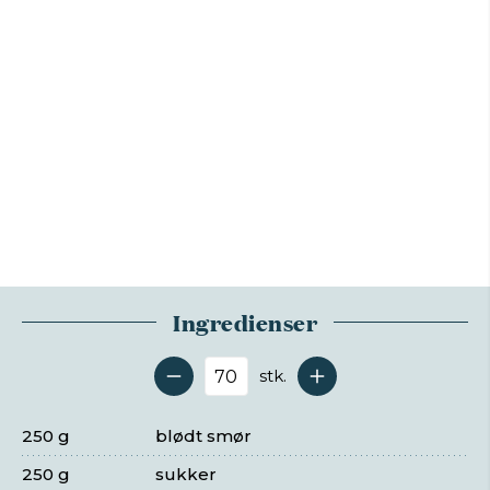
Ingredienser
stk.
Antal serveringer
250 g
blødt smør
250 g
sukker