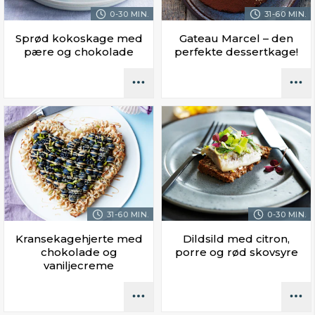
0-30 MIN.
31-60 MIN.
Sprød kokoskage med
Gateau Marcel – den
pære og chokolade
perfekte dessertkage!
31-60 MIN.
0-30 MIN.
Kransekagehjerte med
Dildsild med citron,
chokolade og
porre og rød skovsyre
vaniljecreme