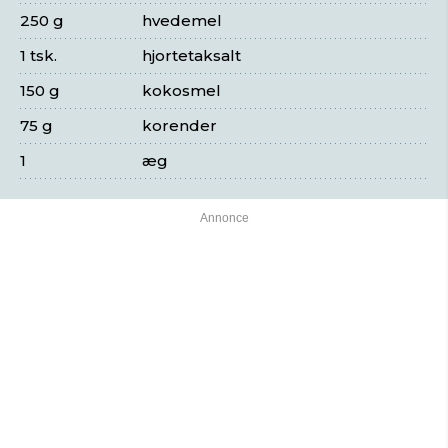
250 g
hvedemel
1 tsk.
hjortetaksalt
150 g
kokosmel
75 g
korender
1
æg