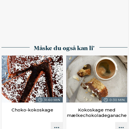
Måske du også kan li'
31-60 MIN.
0-30 MIN.
Choko-kokoskage
Kokoskage med
mælkechokoladeganache