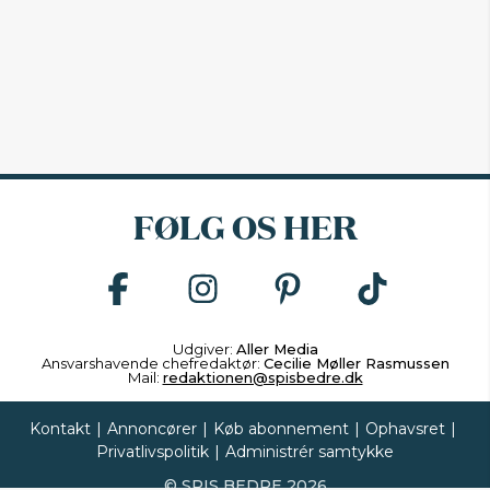
FØLG OS HER
Udgiver:
Aller Media
Ansvarshavende chefredaktør:
Cecilie Møller Rasmussen
Mail:
redaktionen@spisbedre.dk
Kontakt
|
Annoncører
|
Køb abonnement
|
Ophavsret
|
Privatlivspolitik
|
Administrér samtykke
©
SPIS BEDRE
2026