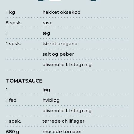
1 kg
hakket oksekød
5 spsk.
rasp
1
æg
1 spsk.
tørret oregano
salt og peber
olivenolie til stegning
TOMATSAUCE
1
løg
1 fed
hvidløg
olivenolie til stegning
1 spsk.
tørrede chiliflager
680 g
mosede tomater