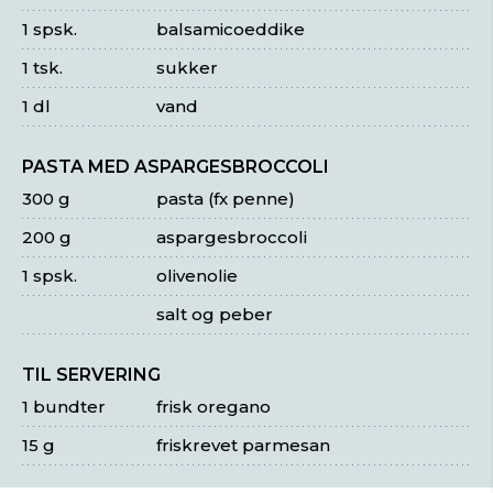
1 spsk.
balsamicoeddike
1 tsk.
sukker
1 dl
vand
PASTA MED ASPARGESBROCCOLI
300 g
pasta (fx penne)
200 g
aspargesbroccoli
1 spsk.
olivenolie
salt og peber
TIL SERVERING
1 bundter
frisk oregano
15 g
friskrevet parmesan