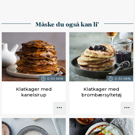
Måske du også kan li'
0-30 MIN.
0-30 MIN.
Klatkager med
Klatkager med
kanelsirup
brombærsyltetøj