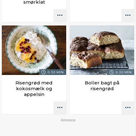
smørklat
0-30 MIN.
0-30 MIN.
Risengrød med
Boller bagt på
kokosmælk og
risengrød
appelsin