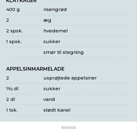
KLATKAGER
400 g
risengrød
2
æg
2 spsk.
hvedemel
1 spsk.
sukker
smør til stegning
APPELSINMARMELADE
2
usprøjtede appelsiner
1½ dl
sukker
2 dl
vand
1 tsk.
stødt kanel