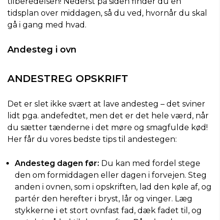
tilberedelsen! Nederst på siden finder du en
tidsplan over middagen, så du ved, hvornår du skal
gå i gang med hvad.
Andesteg i ovn
ANDESTREG OPSKRIFT
Det er slet ikke svært at lave andesteg – det sviner
lidt pga. andefedtet, men det er det hele værd, når
du sætter tænderne i det møre og smagfulde kød!
Her får du vores bedste tips til andestegen:
Andesteg dagen før:
Du kan med fordel stege
den om formiddagen eller dagen i forvejen. Steg
anden i ovnen, som i opskriften, lad den køle af, og
partér den herefter i bryst, lår og vinger. Læg
stykkerne i et stort ovnfast fad, dæk fadet til, og