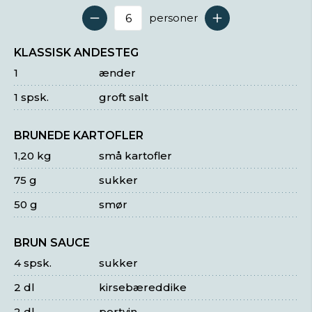
personer
Antal serveringer
KLASSISK ANDESTEG
1
ænder
1 spsk.
groft salt
BRUNEDE KARTOFLER
1,20 kg
små kartofler
75 g
sukker
50 g
smør
BRUN SAUCE
4 spsk.
sukker
2 dl
kirsebæreddike
2 dl
portvin