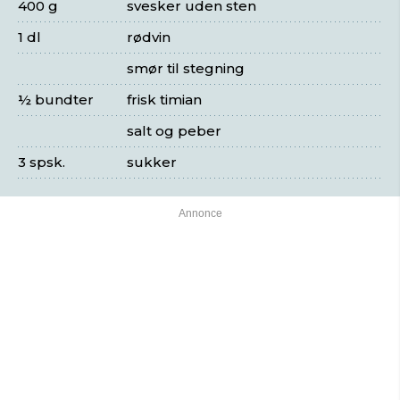
400 g
svesker uden sten
1 dl
rødvin
smør til stegning
½ bundter
frisk timian
salt og peber
3 spsk.
sukker