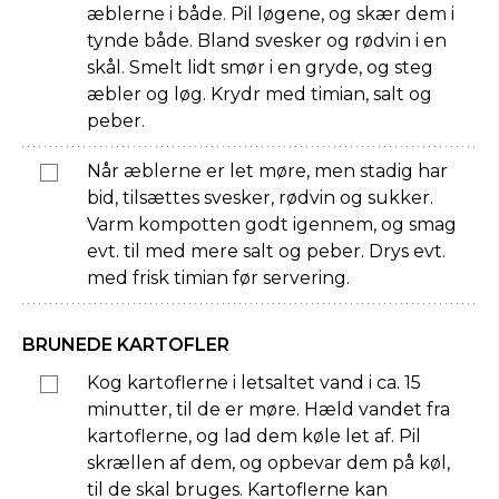
æblerne i både. Pil løgene, og skær dem i
tynde både. Bland svesker og rødvin i en
skål. Smelt lidt smør i en gryde, og steg
æbler og løg. Krydr med timian, salt og
peber.
Når æblerne er let møre, men stadig har
bid, tilsættes svesker, rødvin og sukker.
Varm kompotten godt igennem, og smag
evt. til med mere salt og peber. Drys evt.
med frisk timian før servering.
BRUNEDE KARTOFLER
Kog kartoflerne i letsaltet vand i ca. 15
minutter, til de er møre. Hæld vandet fra
kartoflerne, og lad dem køle let af. Pil
skrællen af dem, og opbevar dem på køl,
til de skal bruges. Kartoflerne kan