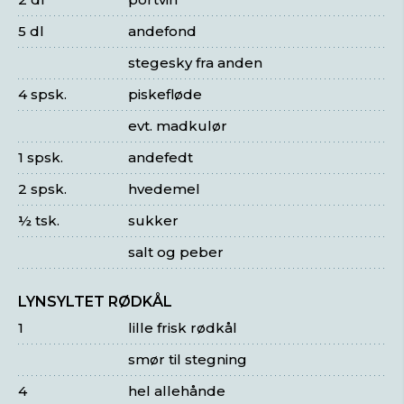
5 dl
andefond
stegesky fra anden
4 spsk.
piskefløde
evt. madkulør
1 spsk.
andefedt
2 spsk.
hvedemel
½ tsk.
sukker
salt og peber
LYNSYLTET RØDKÅL
1
lille frisk rødkål
smør til stegning
4
hel allehånde