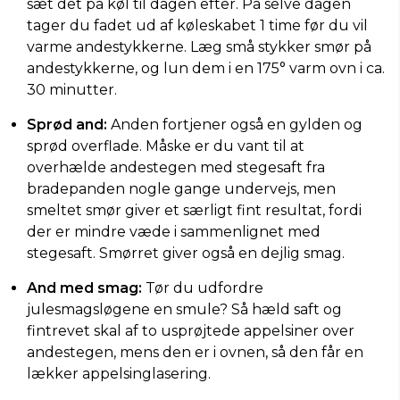
sæt det på køl til dagen efter. På selve dagen
tager du fadet ud af køleskabet 1 time før du vil
varme andestykkerne. Læg små stykker smør på
andestykkerne, og lun dem i en 175° varm ovn i ca.
30 minutter.
Sprød and:
Anden fortjener også en gylden og
sprød overflade. Måske er du vant til at
overhælde andestegen med stegesaft fra
bradepanden nogle gange undervejs, men
smeltet smør giver et særligt fint resultat, fordi
der er mindre væde i sammenlignet med
stegesaft. Smørret giver også en dejlig smag.
And med smag:
Tør du udfordre
julesmagsløgene en smule? Så hæld saft og
fintrevet skal af to usprøjtede appelsiner over
andestegen, mens den er i ovnen, så den får en
lækker appelsinglasering.