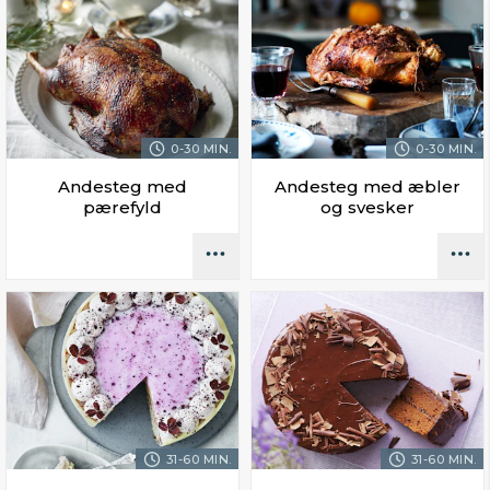
0-30 MIN.
0-30 MIN.
Andesteg med
Andesteg med æbler
pærefyld
og svesker
31-60 MIN.
31-60 MIN.