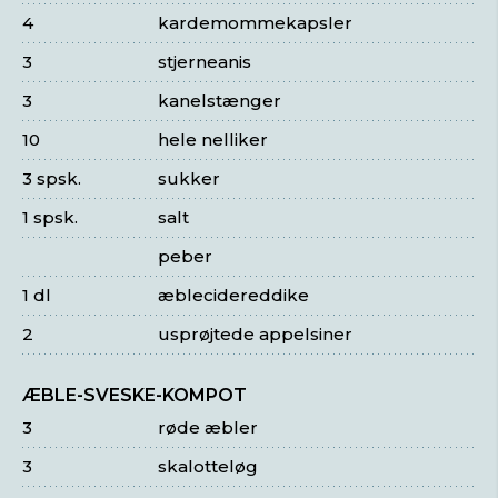
4
kardemommekapsler
3
stjerneanis
3
kanelstænger
10
hele nelliker
3 spsk.
sukker
1 spsk.
salt
peber
1 dl
æblecidereddike
2
usprøjtede appelsiner
ÆBLE-SVESKE-KOMPOT
3
røde æbler
3
skalotteløg