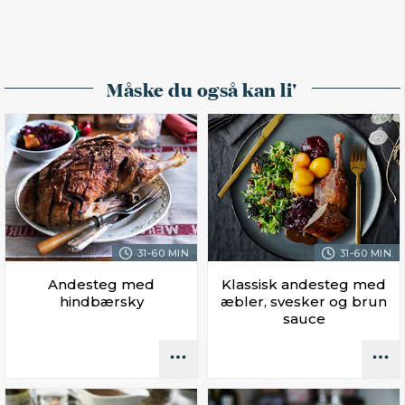
Måske du også kan li'
31-60 MIN.
31-60 MIN.
Andesteg med
Klassisk andesteg med
hindbærsky
æbler, svesker og brun
sauce