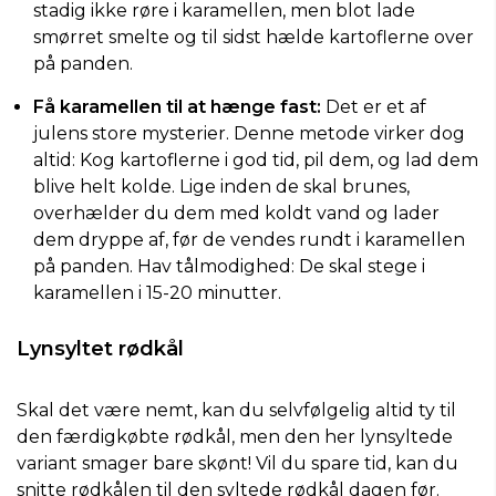
stadig ikke røre i karamellen, men blot lade
smørret smelte og til sidst hælde kartoflerne over
på panden.
Få karamellen til at hænge fast:
Det er et af
julens store mysterier. Denne metode virker dog
altid: Kog kartoflerne i god tid, pil dem, og lad dem
blive helt kolde. Lige inden de skal brunes,
overhælder du dem med koldt vand og lader
dem dryppe af, før de vendes rundt i karamellen
på panden. Hav tålmodighed: De skal stege i
karamellen i 15-20 minutter.
Lynsyltet rødkål
Skal det være nemt, kan du selvfølgelig altid ty til
den færdigkøbte rødkål, men den her lynsyltede
variant smager bare skønt! Vil du spare tid, kan du
snitte rødkålen til den syltede rødkål dagen før.