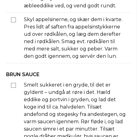
æbleeddike ved, og vend godt rundt.
Skyl appelsinerne, og skær dem i kvarte.
Pres lidt af saften fra appelsinstykkerne
ud over rødkålen, og læg dem derefter
ned i rødkålen. Smag evt. rødkålen til
med mere salt, sukker og peber. Varm
den godt igennem, og servér den lun.
BRUN SAUCE
Smelt sukkeret i en gryde, til det er
gyldent – undgå at røre i det. Hæld
eddike og portvin i gryden, og lad det
koge ind til ca. halvdelen. Tilsæt
andefond og stegesky fra andestegen, og
varm saucen igennem. Rør fløde i, og lad
saucen simre i et par minutter. Tilsæt
nogle dråber madkulør, hvis saucen er