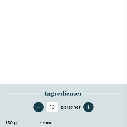
Ingredienser
personer
Antal serveringer
150 g
smør