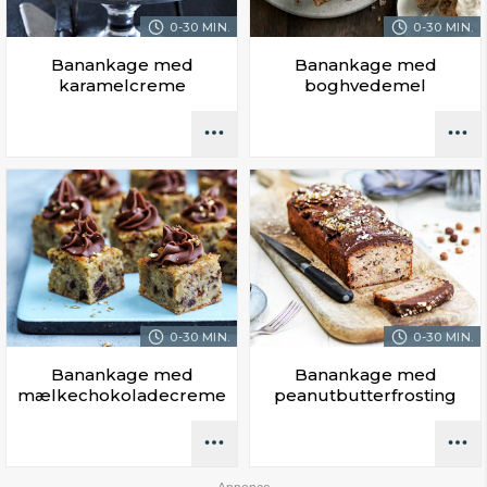
0-30 MIN.
0-30 MIN.
Banankage med
Banankage med
karamelcreme
boghvedemel
0-30 MIN.
0-30 MIN.
Banankage med
Banankage med
mælkechokoladecreme
peanutbutterfrosting