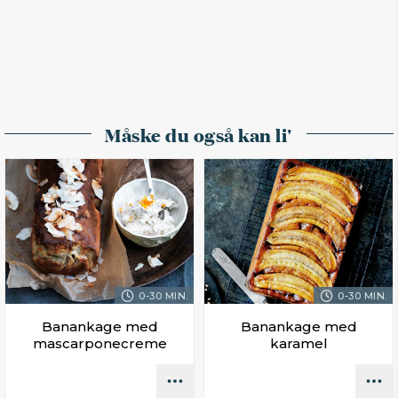
Måske du også kan li'
0-30 MIN.
0-30 MIN.
Banankage med
Banankage med
mascarponecreme
karamel