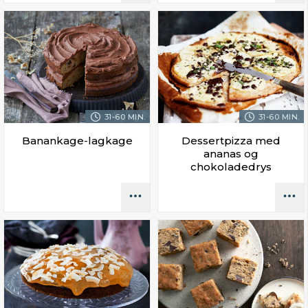
31-60 MIN.
31-60 MIN.
Banankage-lagkage
Dessertpizza med
ananas og
chokoladedrys