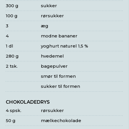
300 g
sukker
100 g
rørsukker
3
æg
4
modne bananer
1 dl
yoghurt naturel 1,5 %
280 g
hvedemel
2 tsk.
bagepulver
smør til formen
sukker til formen
CHOKOLADEDRYS
4 spsk.
rørsukker
50 g
mælkechokolade