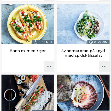
0-30 MIN.
0-30 MIN.
Banh mi med rejer
Svinemørbrad på spyd
med spidskålssalat