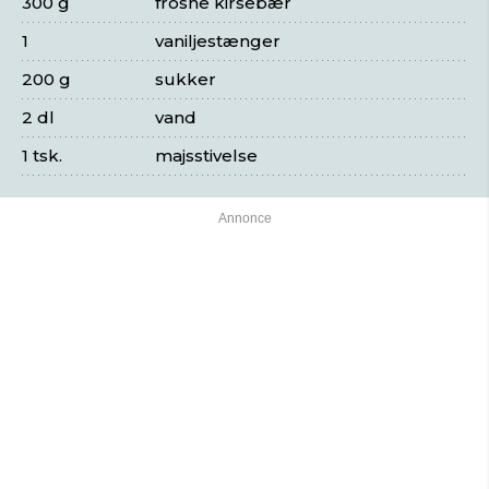
300 g
frosne kirsebær
1
vaniljestænger
200 g
sukker
2 dl
vand
1 tsk.
majsstivelse