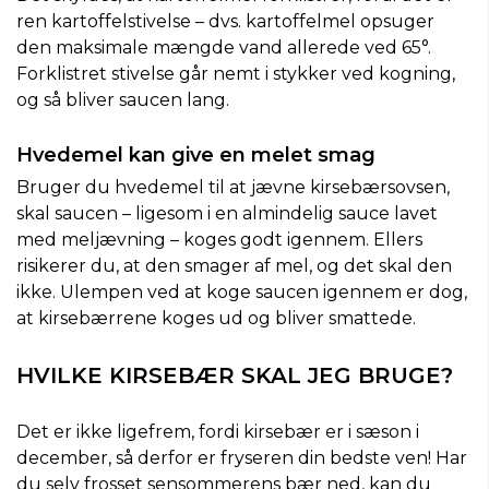
ren kartoffelstivelse – dvs. kartoffelmel opsuger
den maksimale mængde vand allerede ved 65°.
Forklistret stivelse går nemt i stykker ved kogning,
og så bliver saucen lang.
Hvedemel kan give en melet smag
Bruger du hvedemel til at jævne kirsebærsovsen,
skal saucen – ligesom i en almindelig sauce lavet
med meljævning – koges godt igennem. Ellers
risikerer du, at den smager af mel, og det skal den
ikke. Ulempen ved at koge saucen igennem er dog,
at kirsebærrene koges ud og bliver smattede.
HVILKE KIRSEBÆR SKAL JEG BRUGE?
Det er ikke ligefrem, fordi kirsebær er i sæson i
december, så derfor er fryseren din bedste ven! Har
du selv frosset sensommerens bær ned, kan du