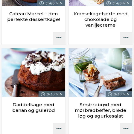
31-60 MIN.
31-60 MIN.
Gateau Marcel – den
Kransekagehjerte med
perfekte dessertkage!
chokolade og
vaniljecreme
0-30 MIN.
0-30 MIN.
Daddelkage med
Smørrebrød med
banan og gulerod
mørbradbøffer, bløde
løg og agurkesalat