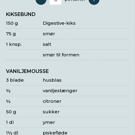
Antal serveringer
KIKSEBUND
150 g
Digestive-kiks
75 g
smør
1 knsp.
salt
smør til formen
VANILJEMOUSSE
3 blade
husblas
½
vaniljestænger
½
citroner
50 g
sukker
1 dl
ymer
1½ dl
piskefløde