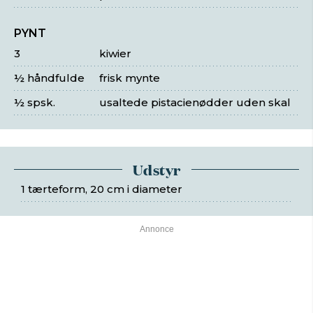
PYNT
3
kiwier
½ håndfulde
frisk mynte
½ spsk.
usaltede pistacienødder uden skal
Udstyr
1 tærteform, 20 cm i diameter