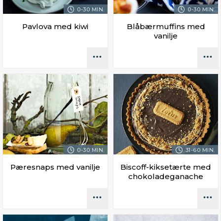
0-30 MIN.
0-30 MIN.
Pavlova med kiwi
Blåbærmuffins med
vanilje
0-30 MIN.
31-60 MIN.
Pæresnaps med vanilje
Biscoff-kiksetærte med
chokoladeganache