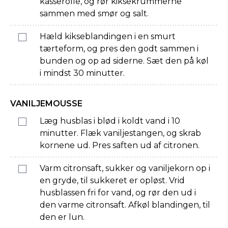
kasserolle, og rør kiksekrummerne
sammen med smør og salt.
Hæld kikseblandingen i en smurt
tærteform, og pres den godt sammen i
bunden og op ad siderne. Sæt den på køl
i mindst 30 minutter.
VANILJEMOUSSE
Læg husblas i blød i koldt vand i 10
minutter. Flæk vaniljestangen, og skrab
kornene ud. Pres saften ud af citronen.
Varm citronsaft, sukker og vaniljekorn op i
en gryde, til sukkeret er opløst. Vrid
husblassen fri for vand, og rør den ud i
den varme citronsaft. Afkøl blandingen, til
den er lun.