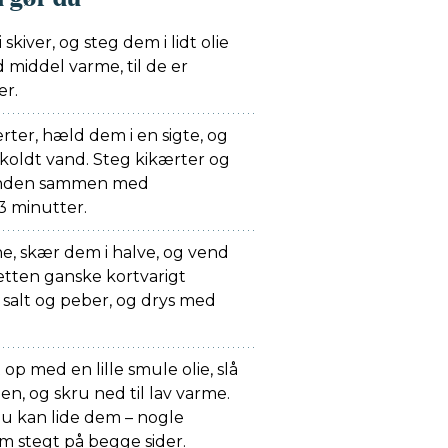
skiver, og steg dem i lidt olie
middel varme, til de er
er.
ter, hæld dem i en sigte, og
 koldt vand. Steg kikærter og
panden sammen med
 3 minutter.
e, skær dem i halve, og vend
etten ganske kortvarigt
salt og peber, og drys med
p med en lille smule olie, slå
, og skru ned til lav varme.
u kan lide dem – nogle
m stegt på begge sider.