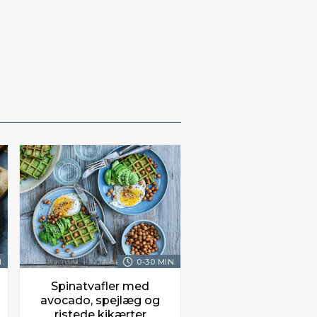
.
0-30 MIN.
Spinatvafler med
avocado, spejlæg og
ristede kikærter