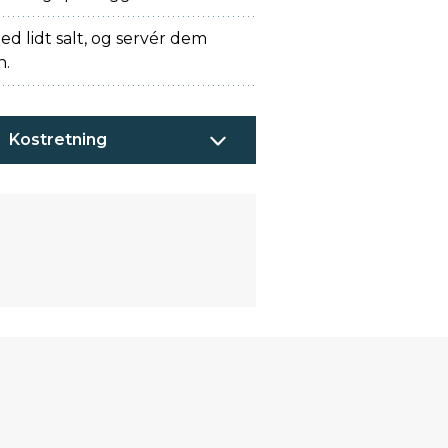
d lidt salt, og servér dem
n.
Kostretning