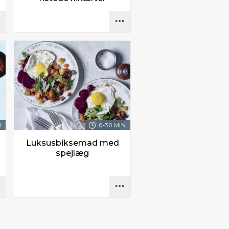
.
0-30 MIN.
Luksusbiksemad med
spejlæg