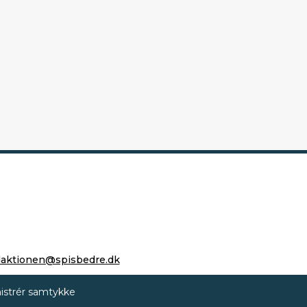
daktionen@spisbedre.dk
istrér samtykke