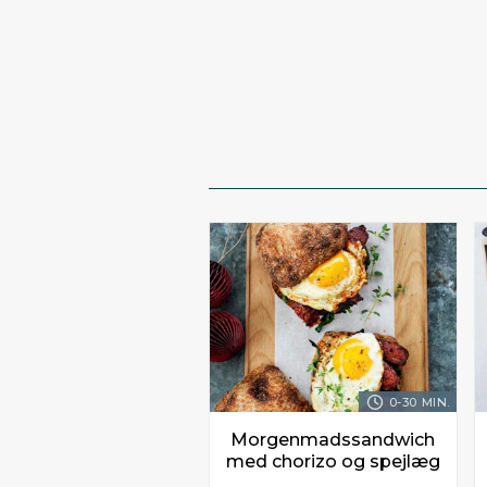
0-30 MIN.
Morgenmadssandwich
med chorizo og spejlæg