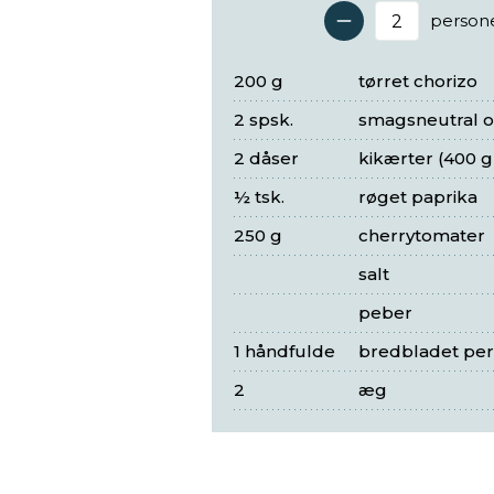
person
Antal 
200 g
tørret chorizo
2 spsk.
smagsneutral ol
2 dåser
kikærter (400 g
½ tsk.
røget paprika
250 g
cherrytomater
salt
peber
1 håndfulde
bredbladet pers
2
æg