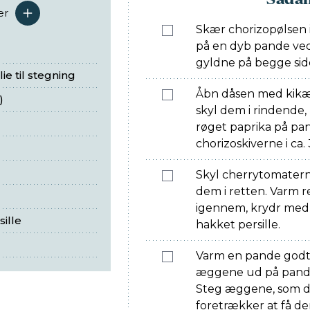
er
serveringer
Skær chorizopølsen i 
på en dyb pande ved 
gyldne på begge sid
ie til stegning
Åbn dåsen med kikær
)
skyl dem i rindende,
røget paprika på 
chorizoskiverne i ca.
Skyl cherrytomatern
dem i retten. Varm r
igennem, krydr med 
ille
hakket persille.
Varm en pande godt o
æggene ud på panden
Steg æggene, som d
foretrækker at få de