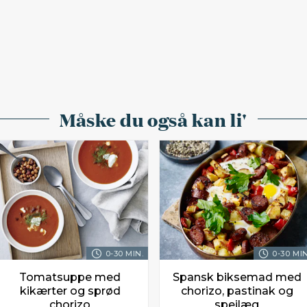
Måske du også kan li'
0-30 MIN.
0-30 MIN
Tomatsuppe med
Spansk biksemad med
kikærter og sprød
chorizo, pastinak og
chorizo
spejlæg