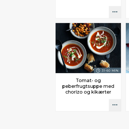
31-60 MIN.
Tomat- og
peberfrugtsuppe med
chorizo og kikærter