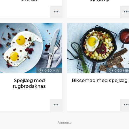
0-30 MIN.
0-30 MIN
Spejlæg med
Biksemad med spejlæg
rugbrødsknas