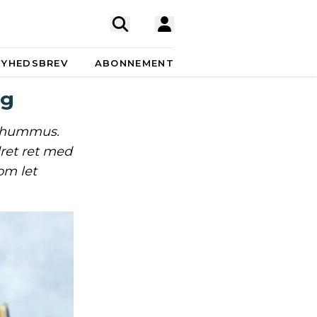
NYHEDSBREV
ABONNEMENT
æg
i hummus.
dret ret med
om let