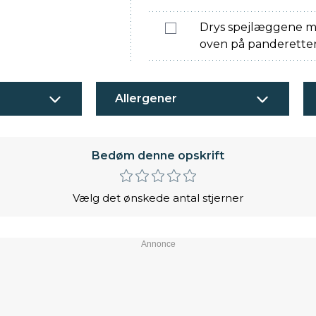
Drys spejlæggene me
oven på panderette
Allergener
Bedøm denne opskrift
Vælg det ønskede antal stjerner