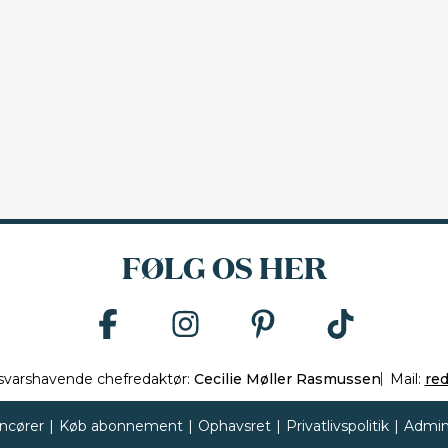
FØLG OS HER
svarshavende chefredaktør:
Cecilie Møller Rasmussen
Mail:
re
ncører
|
Køb abonnement
|
Ophavsret
|
Privatlivspolitik
|
Admin