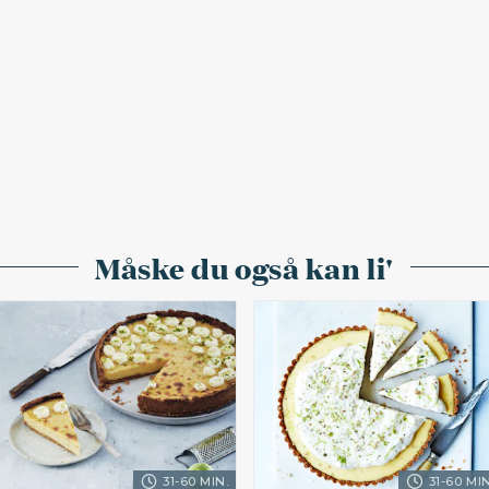
Måske du også kan li'
31-60 MIN.
31-60 MIN