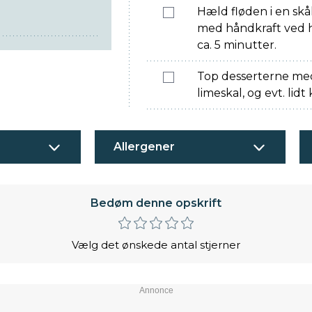
Hæld fløden i en skål
med håndkraft ved hj
ca. 5 minutter.
Top desserterne med
limeskal, og evt. lid
Allergener
Bedøm denne opskrift
Vælg det ønskede antal stjerner