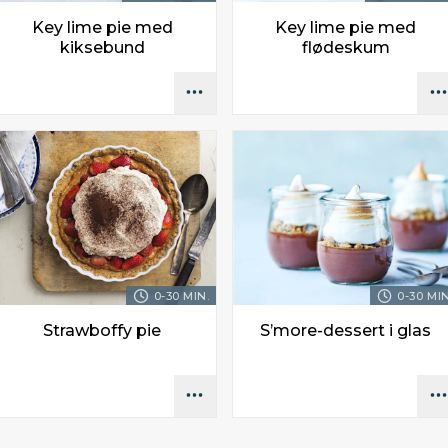
Key lime pie med
Key lime pie med
kiksebund
flødeskum
0-30 MIN.
0-30 MIN
Strawboffy pie
S’more-dessert i glas