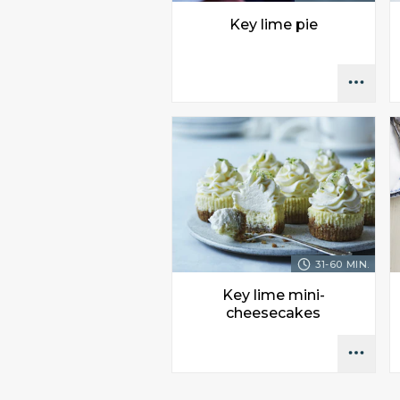
Key lime pie
31-60 MIN.
Key lime mini-
cheesecakes