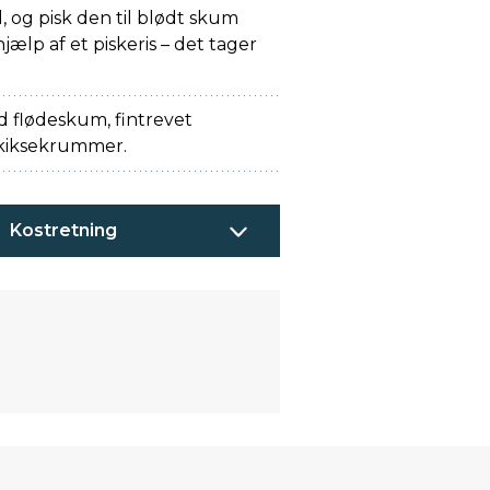
, og pisk den til blødt skum
ælp af et piskeris – det tager
 flødeskum, fintrevet
t kiksekrummer.
Kostretning