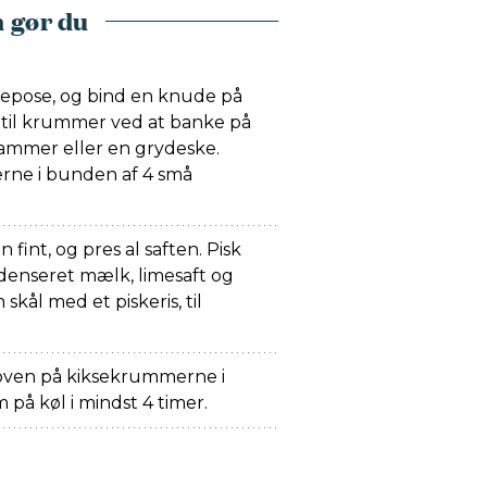
 gør du
ysepose, og bind en knude på
 til krummer ved at banke på
mmer eller en grydeske.
rne i bunden af 4 små
n fint, og pres al saften. Pisk
nseret mælk, limesaft og
skål med et piskeris, til
oven på kiksekrummerne i
 på køl i mindst 4 timer.