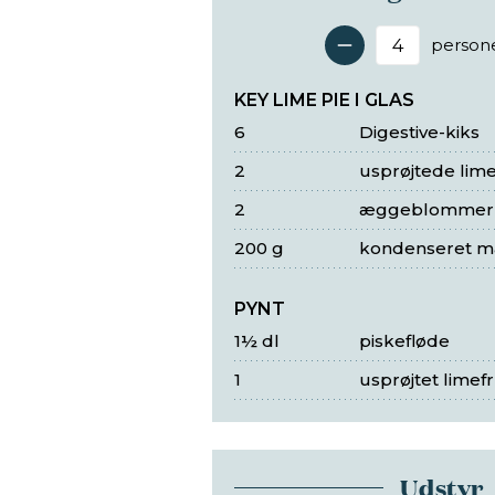
person
Antal 
KEY LIME PIE I GLAS
6
Digestive-kiks
2
usprøjtede lim
2
æggeblommer
200 g
kondenseret 
PYNT
1½ dl
piskefløde
1
usprøjtet limef
Udstyr