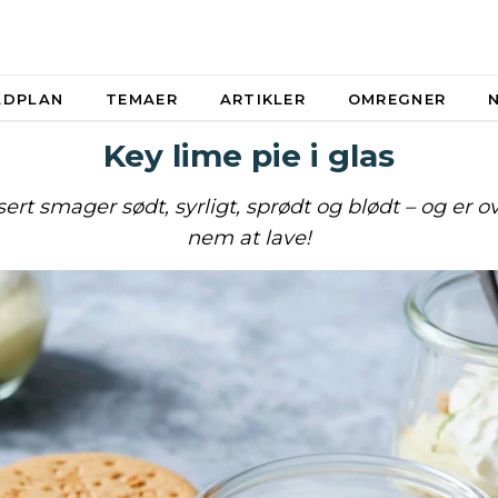
ADPLAN
TEMAER
ARTIKLER
OMREGNER
Key lime pie i glas
rt smager sødt, syrligt, sprødt og blødt – og er 
nem at lave!