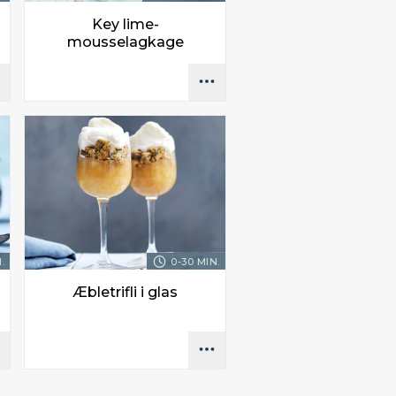
Key lime-
mousselagkage
.
0-30 MIN.
Æbletrifli i glas