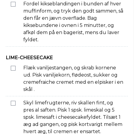
Fordel kikseblandingen i bunden af hver
muffinform, og tryk den godt sammen, så
den får en jævn overflade. Bag
kiksebundene i ovnen i 5 minutter, og
afkøl dem på en bagerist, mens du laver
fyldet.
LIME-CHEESECAKE
Flæk vaniljestangen, og skrab kornene
ud. Pisk vaniljekorn, flødeost, sukker og
cremefraiche cremet med en elpisker i en
skål .
Skyl limefrugterne, riv skallen fint, og
pres al saften. Pisk 1 spsk. limeskal og 5
spsk. limesaft i cheesecakefyldet. Tilsæt 1
æg ad gangen, og pisk kortvarigt mellem
hvert æg, til cremen er ensartet.