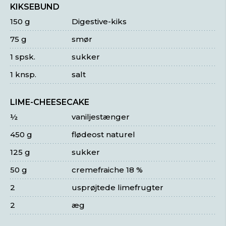
KIKSEBUND
150 g
Digestive-kiks
75 g
smør
1 spsk.
sukker
1 knsp.
salt
LIME-CHEESECAKE
½
vaniljestænger
450 g
flødeost naturel
125 g
sukker
50 g
cremefraiche 18 %
2
usprøjtede limefrugter
2
æg