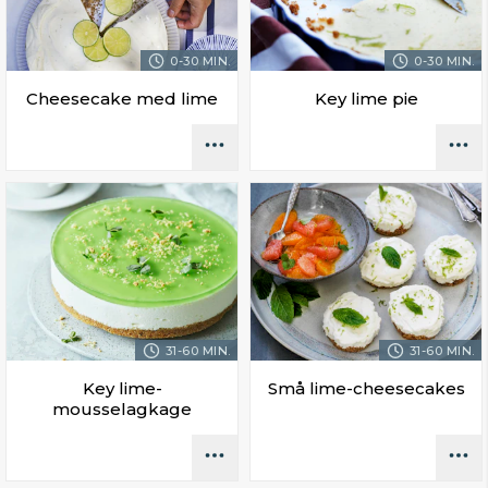
0-30 MIN.
0-30 MIN.
Cheesecake med lime
Key lime pie
31-60 MIN.
31-60 MIN.
Key lime-
Små lime-cheesecakes
mousselagkage