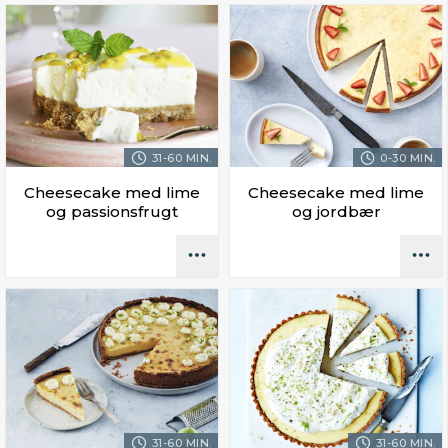
31-60 MIN.
0-30 MIN.
Cheesecake med lime
Cheesecake med lime
og passionsfrugt
og jordbær
31-60 MIN.
31-60 MIN.