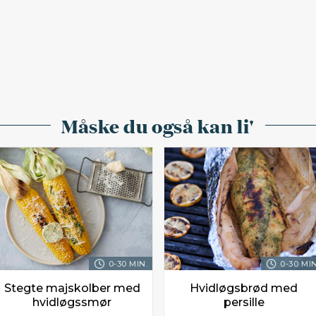
Måske du også kan li'
0-30 MIN.
0-30 MIN
Stegte majskolber med
Hvidløgsbrød med
hvidløgssmør
persille