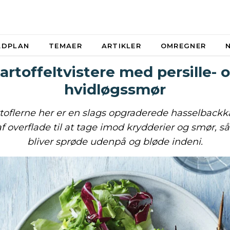
ADPLAN
TEMAER
ARTIKLER
OMREGNER
artoffeltvistere med persille- 
hvidløgssmør
oflerne her er en slags opgraderede hasselbackka
f overflade til at tage imod krydderier og smør, så
bliver sprøde udenpå og bløde indeni.