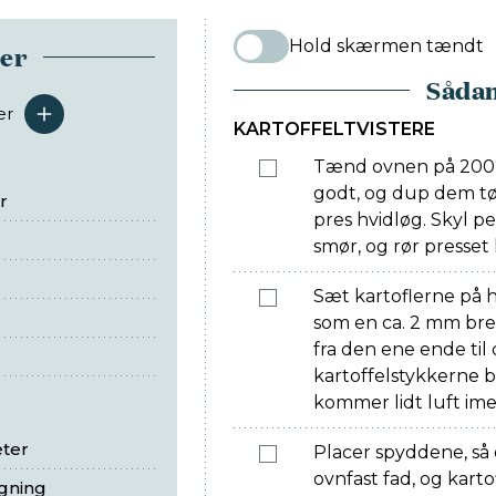
Hold skærmen tændt
ser
Sådan
er
serveringer
KARTOFFELTVISTERE
Tænd ovnen på 200° 
godt, og dup dem tørr
r
pres hvidløg. Skyl pe
smør, og rør presset h
Sæt kartoflerne på 
som en ca. 2 mm bred 
fra den ene ende til
kartoffelstykkerne bl
kommer lidt luft im
eter
Placer spyddene, så 
ovnfast fad, og kart
egning