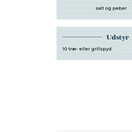
salt og peber
Udstyr
10 træ- eller grillspyd