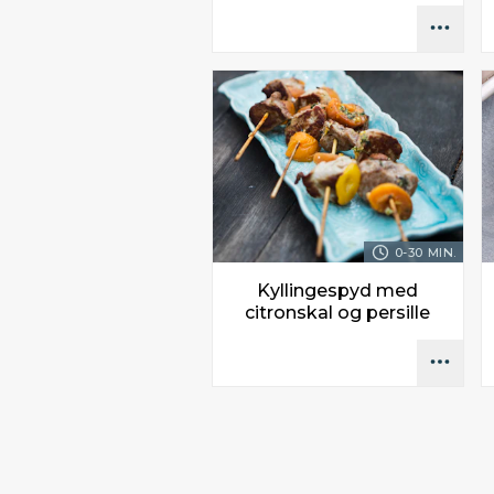
0-30 MIN.
Kyllingespyd med
citronskal og persille