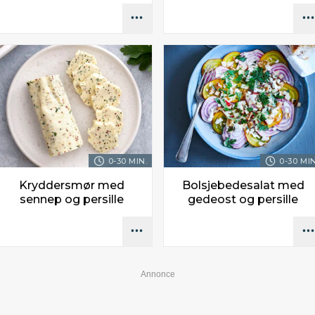
0-30 MIN.
0-30 MIN
Kryddersmør med
Bolsjebedesalat med
sennep og persille
gedeost og persille