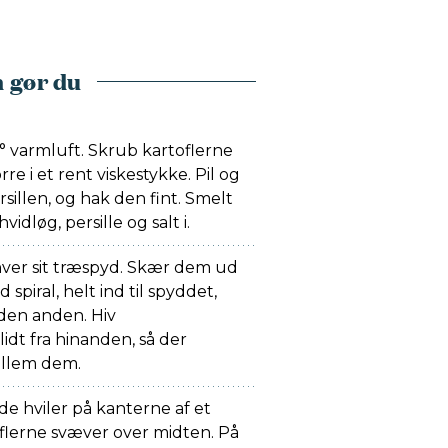
 gør du
varmluft. Skrub kartoflerne
e i et rent viskestykke. Pil og
rsillen, og hak den fint. Smelt
vidløg, persille og salt i.
hver sit træspyd. Skær dem ud
spiral, helt ind til spyddet,
 den anden. Hiv
idt fra hinanden, så der
ellem dem.
de hviler på kanterne af et
oflerne svæver over midten. På