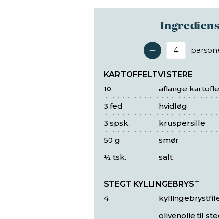
Ingredien
person
Antal 
KARTOFFELTVISTERE
10
aflange kartofle
3 fed
hvidløg
3 spsk.
kruspersille
50 g
smør
½ tsk.
salt
STEGT KYLLINGEBRYST
4
kyllingebrystfil
olivenolie til st