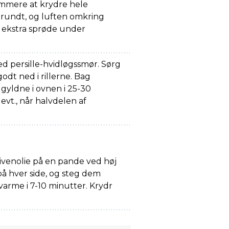
mmere at krydre hele
 rundt, og luften omkring
 ekstra sprøde under
d persille-hvidløgssmør. Sørg
odt ned i rillerne. Bag
gyldne i ovnen i 25-30
vt., når halvdelen af
livenolie på en pande ved høj
å hver side, og steg dem
arme i 7-10 minutter. Krydr