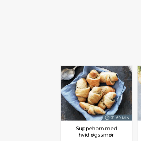
31-60 MIN.
Suppehorn med
hvidløgssmør