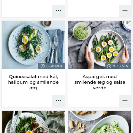
0-30 MIN.
0-30 MIN.
Quinoasalat med kål,
Asparges med
halloumi og smilende
smilende æg og salsa
æg
verde