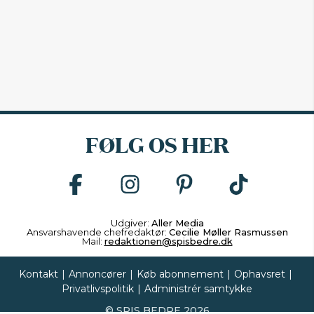
FØLG OS HER
Udgiver:
Aller Media
Ansvarshavende chefredaktør:
Cecilie Møller Rasmussen
Mail:
redaktionen@spisbedre.dk
Kontakt
|
Annoncører
|
Køb abonnement
|
Ophavsret
|
Privatlivspolitik
|
Administrér samtykke
©
SPIS BEDRE
2026