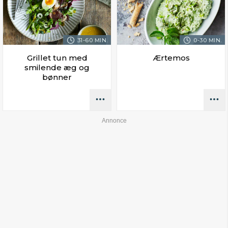
31-60 MIN.
0-30 MIN.
Grillet tun med
Ærtemos
smilende æg og
bønner