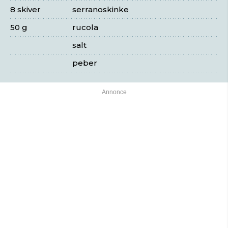
8 skiver
serranoskinke
50 g
rucola
salt
peber