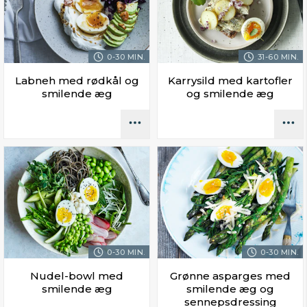
0-30 MIN.
31-60 MIN.
Labneh med rødkål og
Karrysild med kartofler
smilende æg
og smilende æg
0-30 MIN.
0-30 MIN.
Nudel-bowl med
Grønne asparges med
smilende æg
smilende æg og
sennepsdressing