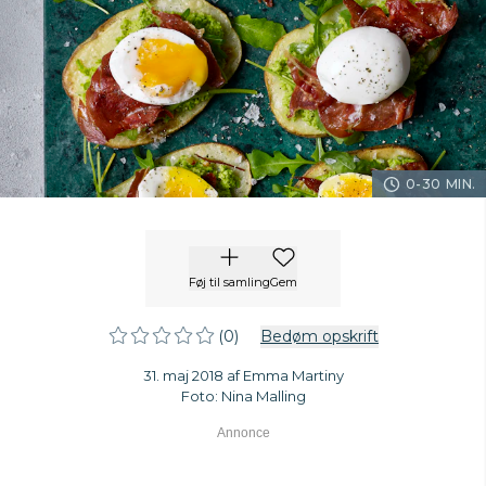
0-30 MIN.
Føj til samling
Gem
(0)
Bedøm opskrift
31. maj 2018 af Emma Martiny
Foto: Nina Malling