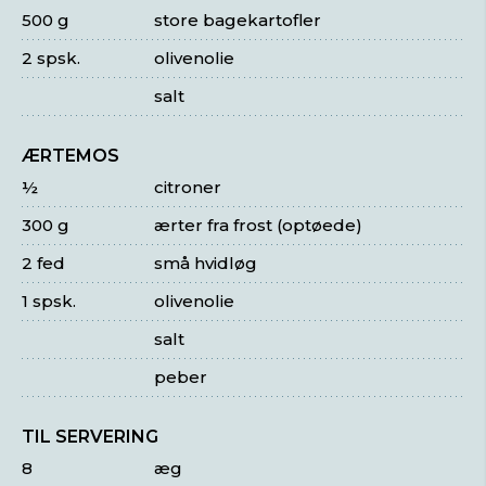
500 g
store bagekartofler
2 spsk.
olivenolie
salt
ÆRTEMOS
½
citroner
300 g
ærter fra frost (optøede)
2 fed
små hvidløg
1 spsk.
olivenolie
salt
peber
TIL SERVERING
8
æg