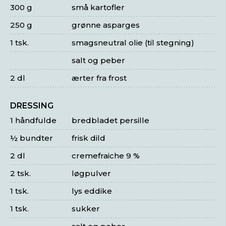
300 g
små kartofler
250 g
grønne asparges
1 tsk.
smagsneutral olie (til stegning)
salt og peber
2 dl
ærter fra frost
DRESSING
1 håndfulde
bredbladet persille
½ bundter
frisk dild
2 dl
cremefraiche 9 %
2 tsk.
løgpulver
1 tsk.
lys eddike
1 tsk.
sukker