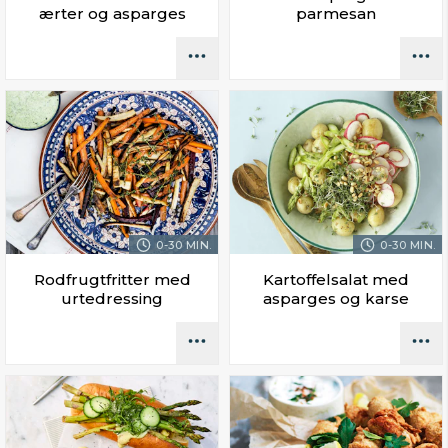
ærter og asparges
parmesan
0-30 MIN.
0-30 MIN.
Rodfrugtfritter med
Kartoffelsalat med
urtedressing
asparges og karse