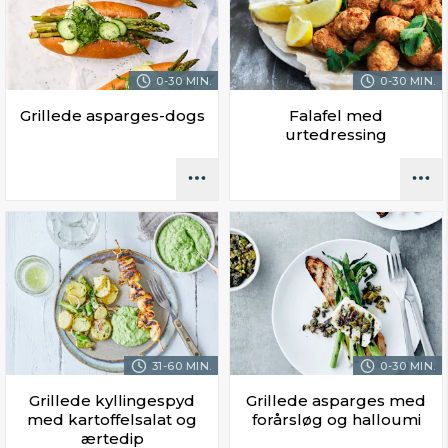
0-30 MIN.
0-30 MIN.
Grillede asparges-dogs
Falafel med
urtedressing
31-60 MIN.
0-30 MIN.
Grillede kyllingespyd
Grillede asparges med
med kartoffelsalat og
forårsløg og halloumi
ærtedip