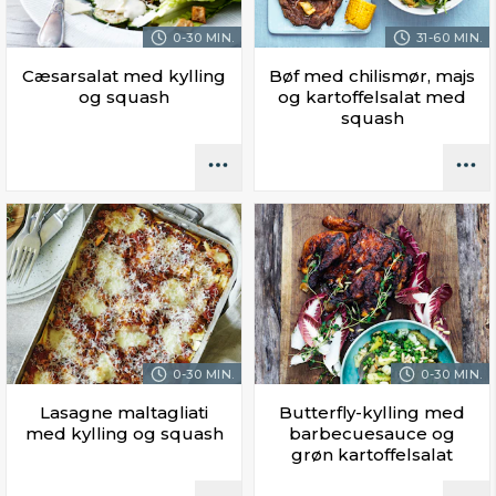
0-30 MIN.
31-60 MIN.
Cæsarsalat med kylling
Bøf med chilismør, majs
og squash
og kartoffelsalat med
squash
0-30 MIN.
0-30 MIN.
Lasagne maltagliati
Butterfly-kylling med
med kylling og squash
barbecuesauce og
grøn kartoffelsalat