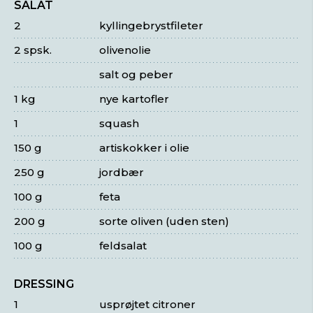
SALAT
2
kyllingebrystfileter
2 spsk.
olivenolie
salt og peber
1 kg
nye kartofler
1
squash
150 g
artiskokker i olie
250 g
jordbær
100 g
feta
200 g
sorte oliven (uden sten)
100 g
feldsalat
DRESSING
1
usprøjtet citroner