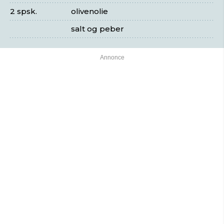
2 spsk.
olivenolie
salt og peber