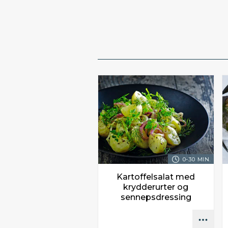
0-30 MIN.
Kartoffelsalat med
krydderurter og
sennepsdressing