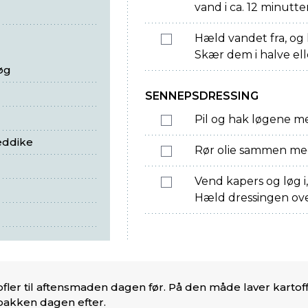
vand i ca. 12 minutter
Hæld vandet fra, og l
Skær dem i halve ell
øg
SENNEPSDRESSING
Pil og hak løgene me
eddike
Rør olie sammen me
Vend kapers og løg i
Hæld dressingen ove
fler til aftensmaden dagen før. På den måde laver kartoffe
pakken dagen efter.