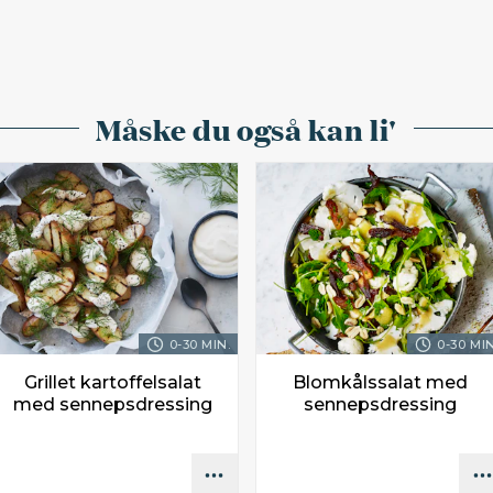
Måske du også kan li'
0-30 MIN.
0-30 MIN
Grillet kartoffelsalat
Blomkålssalat med
med sennepsdressing
sennepsdressing