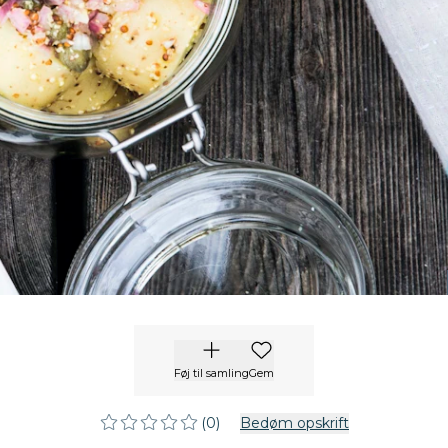
Føj til samling
Gem
(0)
Bedøm opskrift