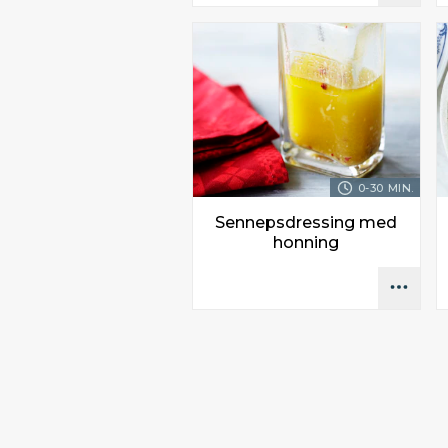
0-30 MIN.
Sennepsdressing med
honning