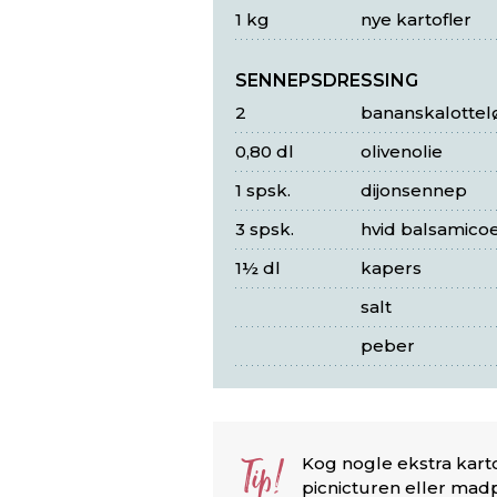
1 kg
nye kartofler
SENNEPSDRESSING
2
bananskalottel
0,80 dl
olivenolie
1 spsk.
dijonsennep
3 spsk.
hvid balsamico
1½ dl
kapers
salt
peber
Tip!
Kog nogle ekstra karto
picnicturen eller mad