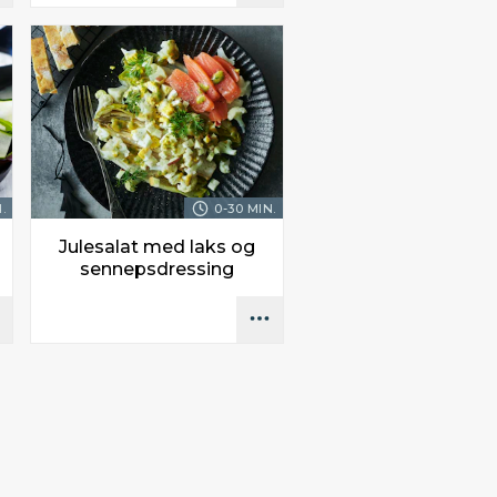
.
0-30 MIN.
Julesalat med laks og
sennepsdressing