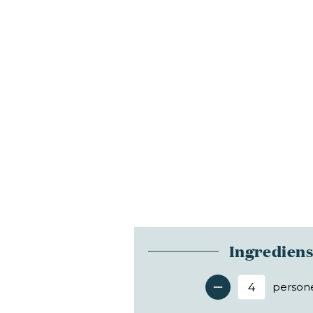
Ingredien
person
Antal 