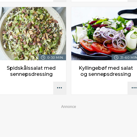
0-30 MIN.
31-60 MIN
Spidskålssalat med
Kyllingebøf med salat
sennepsdressing
og sennepsdressing