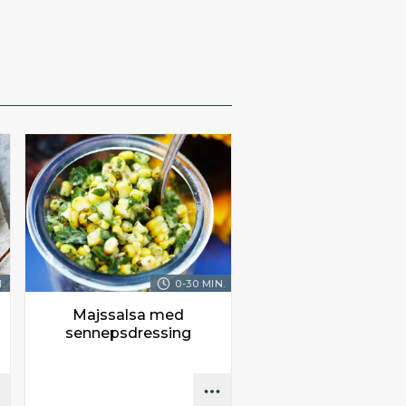
.
0-30 MIN.
Majssalsa med
sennepsdressing