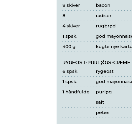
8 skiver
bacon
8
radiser
4 skiver
rugbrød
1 spsk.
god mayonnais
400 g
kogte nye karto
RYGEOST-PURLØGS-CREME
6 spsk.
rygeost
1 spsk.
god mayonnais
1 håndfulde
purløg
salt
peber