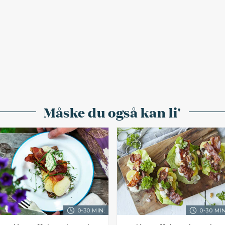
Måske du også kan li'
0-30 MIN.
0-30 MIN