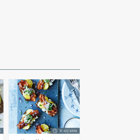
.
31-60 MIN.