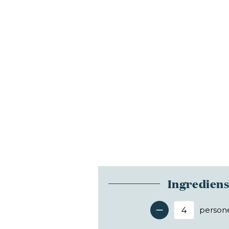
Ingredien
person
Antal 