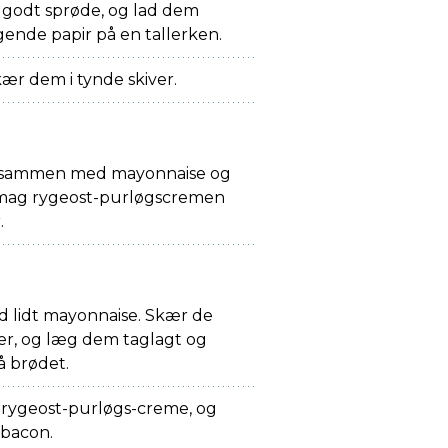
er godt sprøde, og lad dem
ende papir på en tallerken.
kær dem i tynde skiver.
t sammen med mayonnaise og
 Smag rygeost-purløgscremen
.
 lidt mayonnaise. Skær de
iver, og læg dem taglagt og
 brødet.
 rygeost-purløgs-creme, og
 bacon.