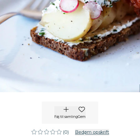
Føj til samling
Gem
(0)
Bedøm opskrift