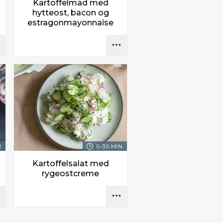
Kartoffelmad med
hytteost, bacon og
estragonmayonnaise
.
0-30 MIN.
Kartoffelsalat med
rygeostcreme