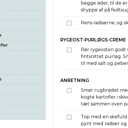
begge sider, til de 
dryppe af på fedtsug
Rens radiserne, og s
e
RYGEOST-PURLØGS-CREME
fler
Rør rygeosten god
fintsnittet purløg.
til med salt og peber
e
ANRETNING
Smør rugbrødet med
kogte kartofler i sk
tæt sammen oven på
Top med en skefuld
pynt med radiser og