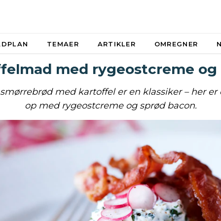
ADPLAN
TEMAER
ARTIKLER
OMREGNER
ffelmad med rygeostcreme og
smørrebrød med kartoffel er en klassiker – her e
op med rygeostcreme og sprød bacon.