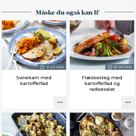
Måske du også kan li'
31-60 MIN.
61-90 MIN.
Svinekam med
Flæskesteg med
kartoffelfad
kartoffelfad og
radisesalat