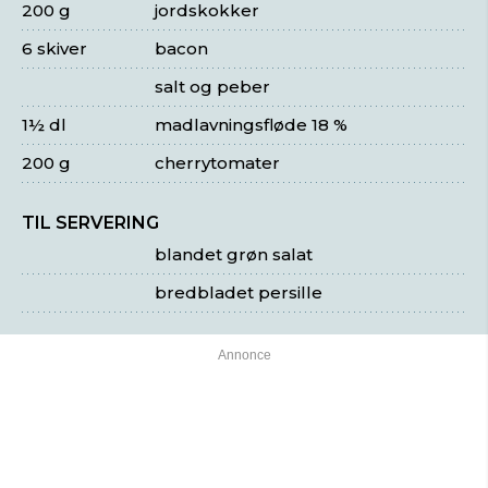
200 g
jordskokker
6 skiver
bacon
salt og peber
1½ dl
madlavningsfløde 18 %
200 g
cherrytomater
TIL SERVERING
blandet grøn salat
bredbladet persille