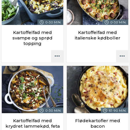
0-30 MIN.
0-30 MIN.
Kartoffelfad med
Kartoffelfad med
svampe og sprød
italienske kødboller
topping
0-30 MIN.
61-90 MIN.
Kartoffelfad med
Flødekartofler med
krydret lammekød, feta
bacon