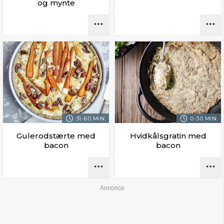
og mynte
31-60 MIN.
0-30 MIN.
Gulerodstærte med
Hvidkålsgratin med
bacon
bacon