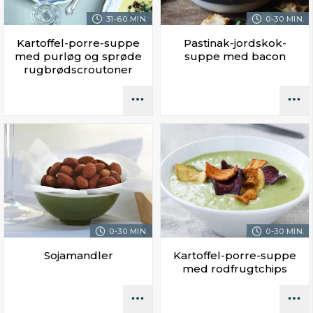
31-60 MIN.
0-30 MIN.
Kartoffel-porre-suppe
Pastinak-jordskok-
med purløg og sprøde
suppe med bacon
rugbrødscroutoner
0-30 MIN.
0-30 MIN.
Sojamandler
Kartoffel-porre-suppe
med rodfrugtchips