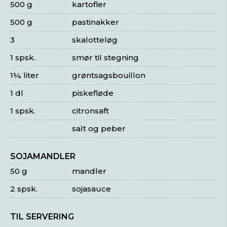
500 g
kartofler
500 g
pastinakker
3
skalotteløg
1 spsk.
smør til stegning
1¼ liter
grøntsagsbouillon
1 dl
piskefløde
1 spsk.
citronsaft
salt og peber
SOJAMANDLER
50 g
mandler
2 spsk.
sojasauce
TIL SERVERING