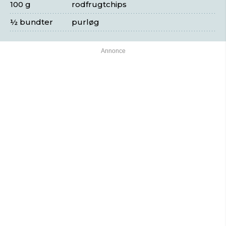
100 g
rodfrugtchips
½ bundter
purløg