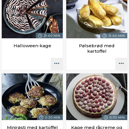
31-60 MIN.
31-60 MIN.
Halloween-kage
Pølsebrød med
kartoffel
0-30 MIN.
0-30 MIN.
Minirøsti med kartoffel
Kage med råcreme og