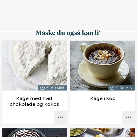
Måske du også kan li'
31-60 MIN.
0-30 MIN.
Kage med hvid
Kage i kop
chokolade og kokos