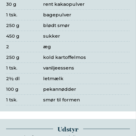
30 g
rent kakaopulver
1 tsk.
bagepulver
250 g
blødt smør
450 g
sukker
2
æg
250 g
kold kartoffelmos
1 tsk.
vaniljeessens
2½ dl
letmælk
100 g
pekannødder
1 tsk.
smør til formen
Udstyr