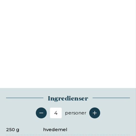
Ingredienser
personer
Antal serveringer
250 g
hvedemel