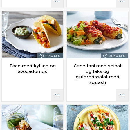
0-30 MIN.
31-60 MIN.
Taco med kylling og
Canelloni med spinat
avocadomos
og laks og
gulerodssalat med
squash