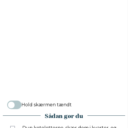
Hold skærmen tændt
Sådan gør du
Dup koteletterne, skær dem i kvarter, og