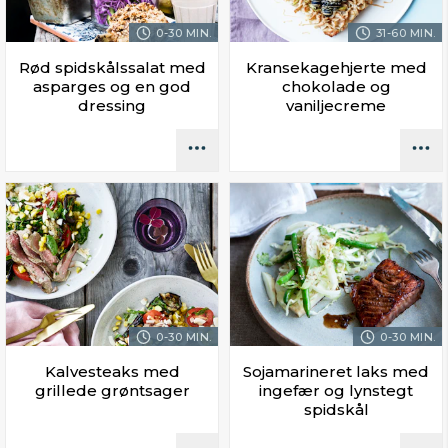
0-30 MIN.
31-60 MIN.
Rød spidskålssalat med
Kransekagehjerte med
asparges og en god
chokolade og
dressing
vaniljecreme
0-30 MIN.
0-30 MIN.
Kalvesteaks med
Sojamarineret laks med
grillede grøntsager
ingefær og lynstegt
spidskål