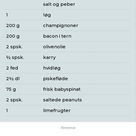
salt og peber
1
løg
200 g
champignoner
200 g
bacon i tern
2 spsk.
olivenolie
½ spsk.
karry
2 fed
hvidløg
2½ dl
piskefløde
75 g
frisk babyspinat
2 spsk.
saltede peanuts
1
limefrugter