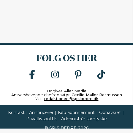
FØLG OS HER
Udgiver:
Aller Media
Ansvarshavende chefredaktør:
Cecilie Møller Rasmussen
Mail:
redaktionen@spisbedre.dk
Kontakt
|
Annoncører
|
Køb abonnement
|
Ophavsret
|
Privatlivspolitik
|
Administrér samtykke
©
SPIS BEDRE
2026