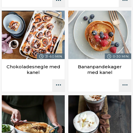
31-60 MIN.
0-30 MIN.
Chokoladesnegle med
Bananpandekager
kanel
med kanel