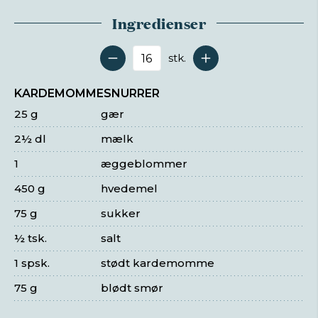
Ingredienser
stk.
Antal serveringer
KARDEMOMMESNURRER
25 g
gær
2½ dl
mælk
1
æggeblommer
450 g
hvedemel
75 g
sukker
½ tsk.
salt
1 spsk.
stødt kardemomme
75 g
blødt smør