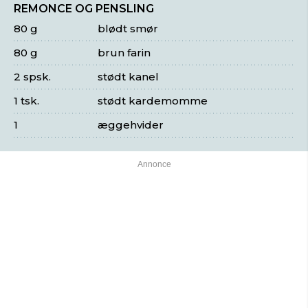
REMONCE OG PENSLING
80 g
blødt smør
80 g
brun farin
2 spsk.
stødt kanel
1 tsk.
stødt kardemomme
1
æggehvider