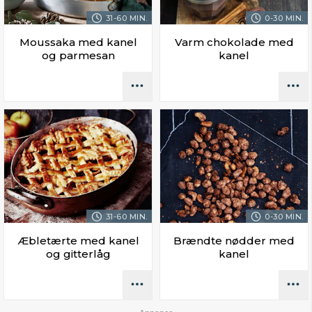
31-60 MIN.
0-30 MIN.
Moussaka med kanel
Varm chokolade med
og parmesan
kanel
31-60 MIN.
0-30 MIN.
Æbletærte med kanel
Brændte nødder med
og gitterlåg
kanel