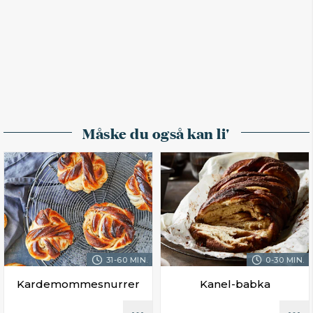
Måske du også kan li'
31-60 MIN.
0-30 MIN.
Kardemommesnurrer
Kanel-babka