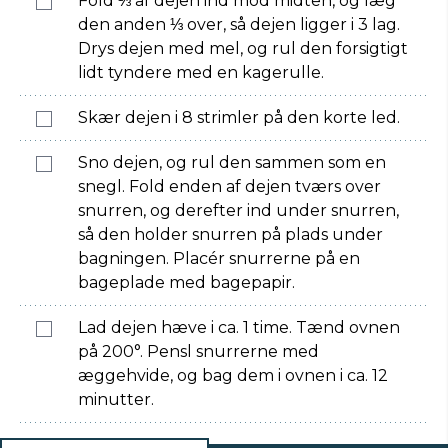
Fold ⅓ af dejen ind mod midten, og læg
den anden ⅓ over, så dejen ligger i 3 lag.
Drys dejen med mel, og rul den forsigtigt
lidt tyndere med en kagerulle.
Skær dejen i 8 strimler på den korte led.
Sno dejen, og rul den sammen som en
snegl. Fold enden af dejen tværs over
snurren, og derefter ind under snurren,
så den holder snurren på plads under
bagningen. Placér snurrerne på en
bageplade med bagepapir.
Lad dejen hæve i ca. 1 time. Tænd ovnen
på 200°. Pensl snurrerne med
æggehvide, og bag dem i ovnen i ca. 12
minutter.