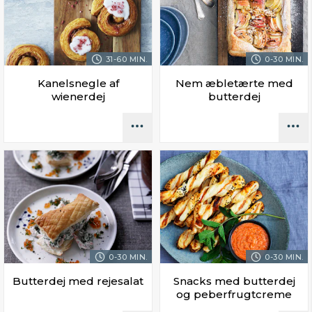
31-60 MIN.
0-30 MIN.
Kanelsnegle af
Nem æbletærte med
wienerdej
butterdej
0-30 MIN.
0-30 MIN.
Butterdej med rejesalat
Snacks med butterdej
og peberfrugtcreme