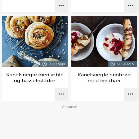
0-30 MIN.
31-60 MIN.
Kanelsnegle med æble
Kanelsnegle-snobrød
og hasselnødder
med hindbær