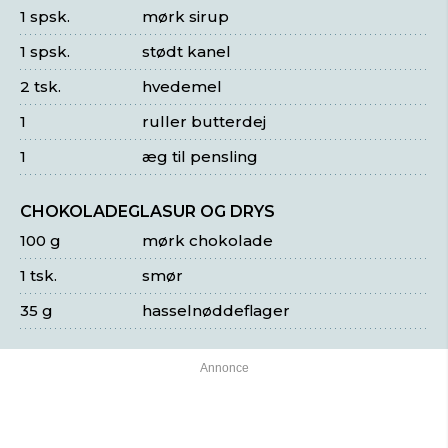
1 spsk.
mørk sirup
1 spsk.
stødt kanel
2 tsk.
hvedemel
1
ruller butterdej
1
æg til pensling
CHOKOLADEGLASUR OG DRYS
100 g
mørk chokolade
1 tsk.
smør
35 g
hasselnøddeflager