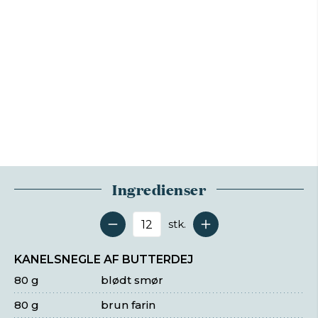
Ingredienser
stk.
Antal serveringer
KANELSNEGLE AF BUTTERDEJ
80 g
blødt smør
80 g
brun farin