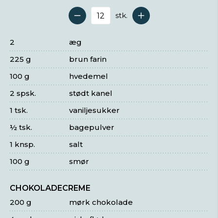
stk.
Antal serveringer
2
æg
225 g
brun farin
100 g
hvedemel
2 spsk.
stødt kanel
1 tsk.
vaniljesukker
½ tsk.
bagepulver
1 knsp.
salt
100 g
smør
CHOKOLADECREME
200 g
mørk chokolade