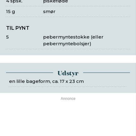
4 spsk.
piskefløde
15 g
smør
TIL PYNT
5
pebermyntestokke (eller
pebermyntebolsjer)
Udstyr
en lille bageform, ca. 17 x 23 cm