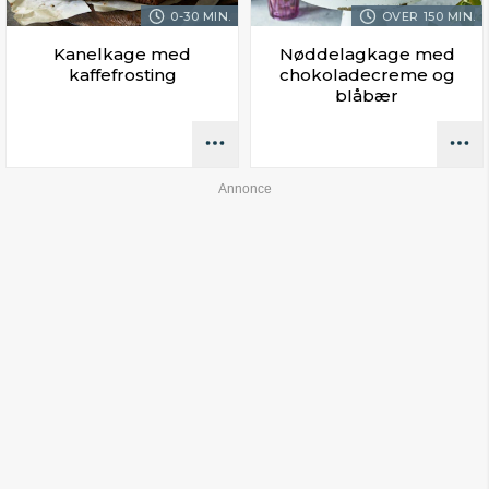
0-30 MIN.
OVER 150 MIN.
Kanelkage med
Nøddelagkage med
kaffefrosting
chokoladecreme og
blåbær