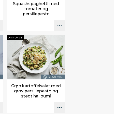
Squashspaghetti med
tomater og
persillepesto
ANNONCE
.
31-60 MIN.
Grøn kartoffelsalat med
grov persillepesto og
stegt halloumi