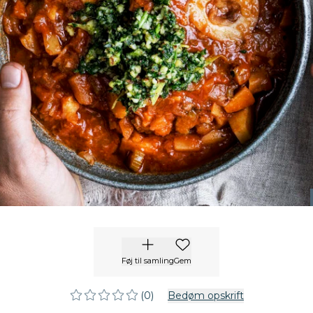
Føj til samling
Gem
(0)
Bedøm opskrift