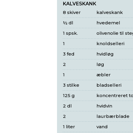
KALVESKANK
8 skiver
kalveskank
½ dl
hvedemel
1 spsk.
olivenolie til st
1
knoldselleri
3 fed
hvidløg
2
løg
1
æbler
3 stilke
bladselleri
125 g
koncentreret 
2 dl
hvidvin
2
laurbærblade
1 liter
vand