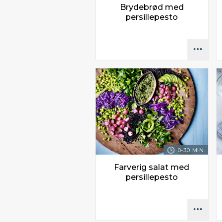
Brydebrød med
persillepesto
0-30 MIN.
Farverig salat med
persillepesto