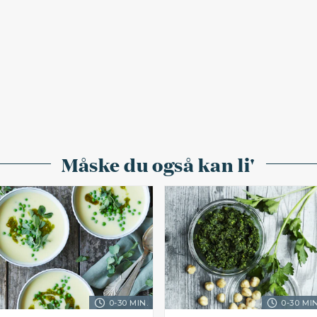
Måske du også kan li'
0-30 MIN.
0-30 MIN