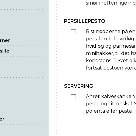
smør i retten lige in
PERSILLEPESTO
Rist nødderne på en 
persillen. Pil hvidløg
rner
hvidløg og parmesan 
ille
minihakker, til det h
konsistens. Tilsæt ol
fortsat pestoen være
SERVERING
Anret kalveskanken 
pesto og citronskal.
polenta eller pasta.
er