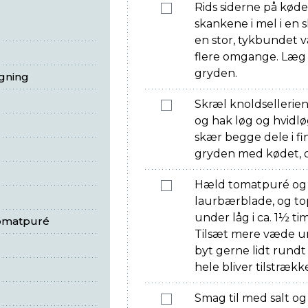
Rids siderne på kød
skankene i mel i en s
en stor, tykbundet 
flere omgange. Læg t
gryden.
egning
Skræl knoldsellerien,
og hak løg og hvidlø
skær begge dele i fi
gryden med kødet, o
Hæld tomatpuré og h
laurbærblade, og to
under låg i ca. 1½ tim
tomatpuré
Tilsæt mere væde u
byt gerne lidt rundt
hele bliver tilstrække
Smag til med salt og