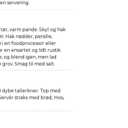
den servering.
tør, varm pande. Skyl og hak
et. Hak nødder, persille,
i en foodprocessor eller
ar en ensartet og lidt rustik
ie, og blend igen, men lad
 grov. Smag til med salt.
i dybe tallerkner. Top med
 Servér straks med brød, mos,