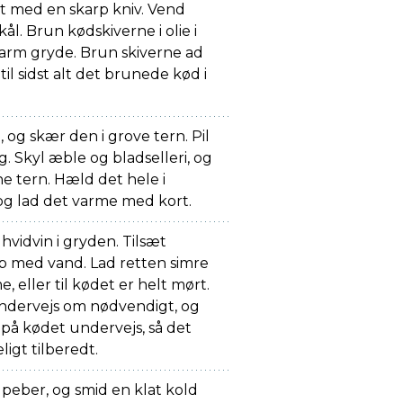
et med en skarp kniv. Vend
kål. Brun kødskiverne i olie i
varm gryde. Brun skiverne ad
il sidst alt det brunede kød i
 og skær den i grove tern. Pil
g. Skyl æble og bladselleri, og
ne tern. Hæld det hele i
g lad det varme med kort.
vidvin i gryden. Tilsæt
p med vand. Lad retten simre
e, eller til kødet er helt mørt.
ndervejs om nødvendigt, og
 på kødet undervejs, så det
ligt tilberedt.
 peber, og smid en klat kold