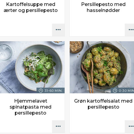
Kartoffelsuppe med
Persillepesto med
ærter og persillepesto
hasselnødder
31-60 MIN.
0-30 MIN
Hjemmelavet
Grøn kartoffelsalat med
spinatpasta med
persillepesto
persillepesto