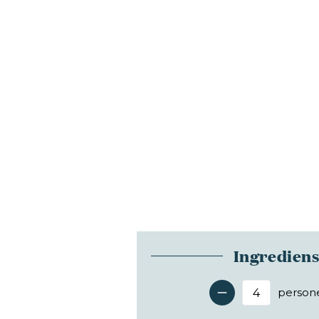
Ingredien
person
Antal 