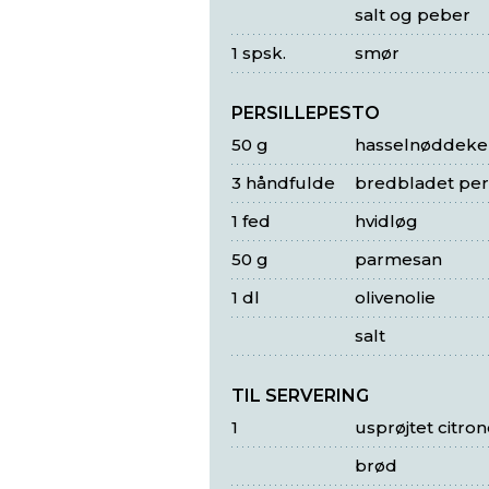
salt og peber
1 spsk.
smør
PERSILLEPESTO
50 g
hasselnøddeke
3 håndfulde
bredbladet pers
1 fed
hvidløg
50 g
parmesan
1 dl
olivenolie
salt
TIL SERVERING
1
usprøjtet citron
brød