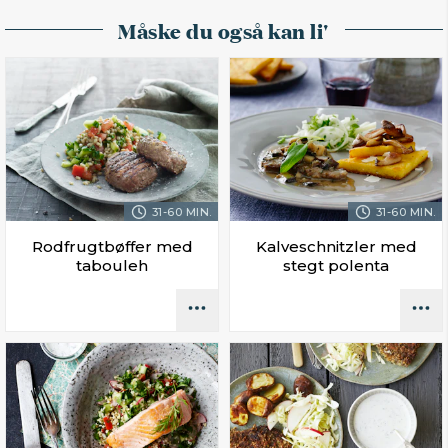
Måske du også kan li'
31-60 MIN.
31-60 MIN.
Rodfrugtbøffer med
Kalveschnitzler med
tabouleh
stegt polenta