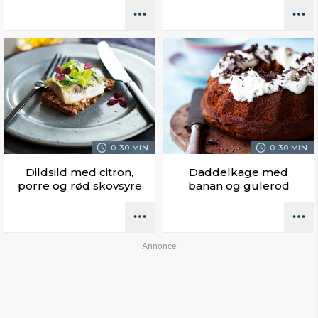
0-30 MIN.
0-30 MIN.
Dildsild med citron,
Daddelkage med
porre og rød skovsyre
banan og gulerod