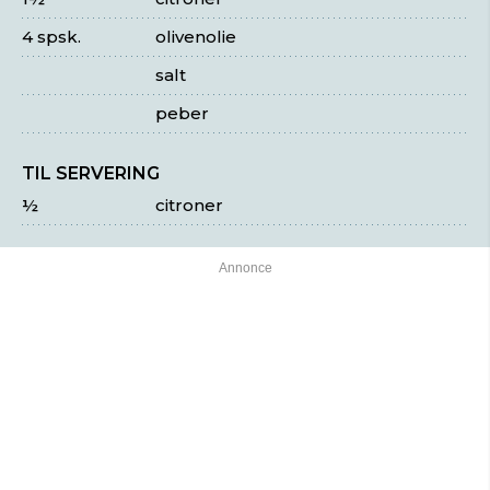
4 spsk.
olivenolie
salt
peber
TIL SERVERING
½
citroner