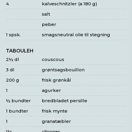
4
kalveschnitzler (a 180 g)
salt
peber
1 spsk.
smagsneutral olie til stegning
TABOULEH
2½ dl
couscous
3 dl
grøntsagsbouillon
200 g
frisk grønkål
1
agurker
½ bundter
bredbladet persille
1 bundter
frisk mynte
1
granatæbler
1½
citroner