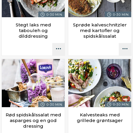
0-30 MIN.
0-30 MIN.
Stegt laks med
Sprøde kalveschnitzler
tabouleh og
med kartofler og
dilddressing
spidskålssalat
0-30 MIN.
0-30 MIN.
Rød spidskålssalat med
Kalvesteaks med
asparges og en god
grillede grøntsager
dressing