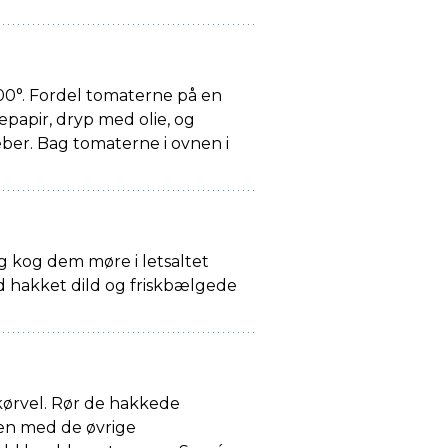
00°. Fordel tomaterne på en
apir, dryp med olie, og
ber. Bag tomaterne i ovnen i
g kog dem møre i letsaltet
 hakket dild og friskbælgede
kørvel. Rør de hakkede
n med de øvrige