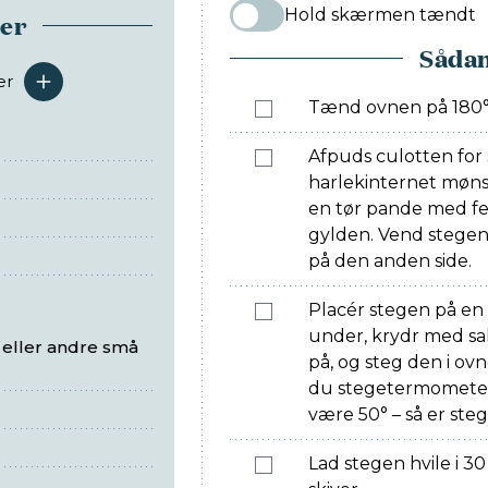
Hold skærmen tændt
ser
Sådan
er
serveringer
Tænd ovnen på 180°
Afpuds culotten for s
harlekinternet mønst
en tør pande med fed
gylden. Vend stegen,
på den anden side.
Placér stegen på e
under, krydr med sal
eller andre små
på, og steg den i ovn
du stegetermometer
være 50° – så er st
Lad stegen hvile i 3