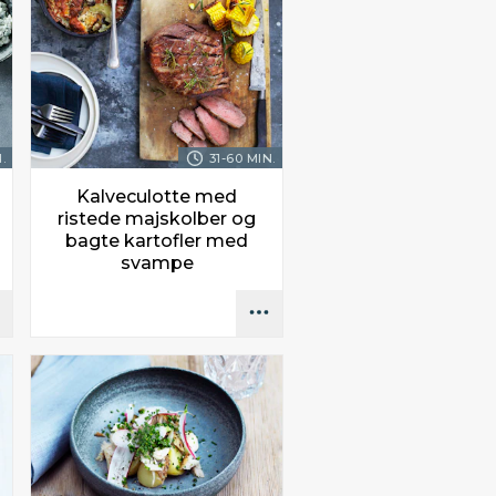
.
31-60 MIN.
Kalveculotte med
ristede majskolber og
bagte kartofler med
svampe