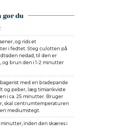
 gør du
.
ener, og rids et
er i fedtet. Steg culotten på
tsiden nedad, til den er
 og brun den i 1-2 minutter
n bagerist med en bradepande
t og peber, læg timiankviste
en i ca. 25 minutter. Bruger
, skal centrumtemperaturen
egen mediumstegt.
0 minutter, inden den skæres i