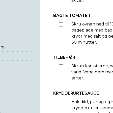
skiver.
BAGTE TOMATER
Skru ovnen ned til 1
bageplade med bagep
krydr med salt og pe
30 minutter.
8 %
TILBEHØR
Skrub kartoflerne, o
vand. Vend dem med
ærter.
KRYDDERURTESAUCE
Hak dild, purløg og 
krydderurter samme
d