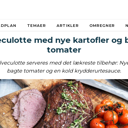
ADPLAN
TEMAER
ARTIKLER
OMREGNER
eculotte med nye kartofler og 
tomater
veculotte serveres med det lækreste tilbehør: Nye 
bagte tomater og en kold krydderurtesauce.