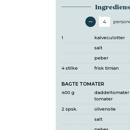
Ingredien
person
Antal 
1
kalveculotter
salt
peber
4 stilke
frisk timian
BAGTE TOMATER
400 g
daddeltomater 
tomater
2 spsk.
olivenolie
salt
peber