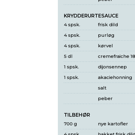
KRYDDERURTESAUCE
4 spsk.
frisk dild
4 spsk.
purløg
4 spsk.
kørvel
5 dl
cremefraiche 1
1 spsk.
dijonsennep
1 spsk.
akaciehonning
salt
peber
TILBEHØR
700 g
nye kartofler
4 spsk.
hakket frisk dil