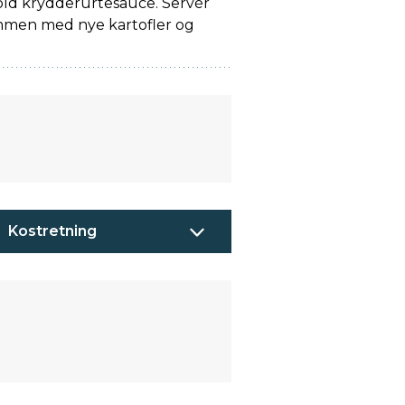
kold krydderurtesauce. Servér
ammen med nye kartofler og
Kostretning