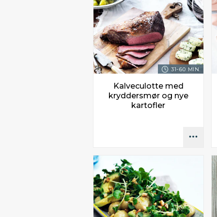
31-60 MIN.
Kalveculotte med
kryddersmør og nye
kartofler