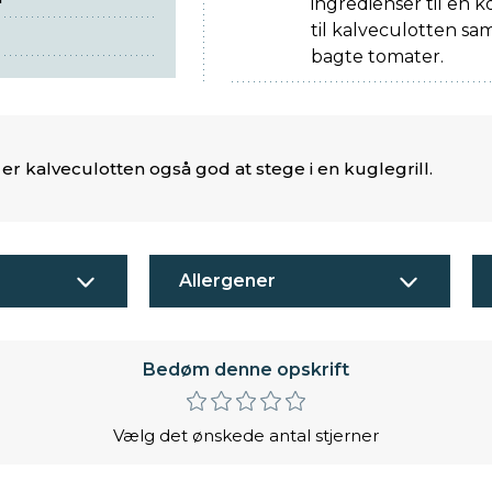
ingredienser til en 
til kalveculotten s
bagte tomater.
t, er kalveculotten også god at stege i en kuglegrill.
Allergener
Bedøm denne opskrift
Vælg det ønskede antal stjerner