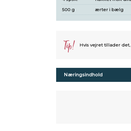
500 g
ærter i bælg
Tip!
Hvis vejret tillader de
Næringsindhold