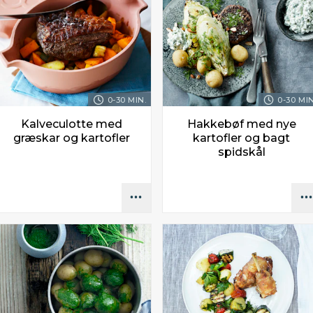
0-30 MIN.
0-30 MIN
Kalveculotte med
Hakkebøf med nye
græskar og kartofler
kartofler og bagt
spidskål