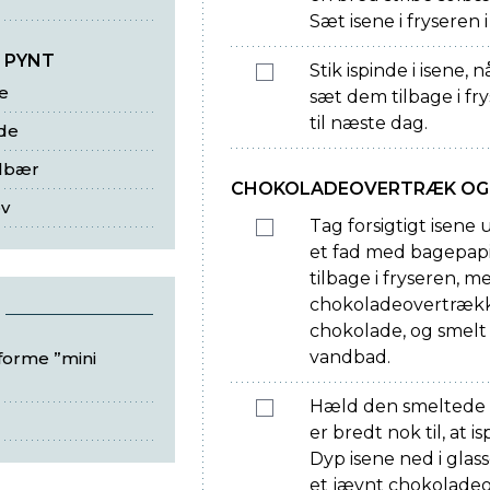
Sæt isene i fryseren i
 PYNT
Stik ispinde i isene, n
e
sæt dem tilbage i fr
til næste dag.
de
olbær
CHOKOLADEOVERTRÆK OG
øv
Tag forsigtigt isene
et fad med bagepapi
tilbage i fryseren, m
chokoladeovertrækk
chokolade, og smelt d
vandbad.
eforme ”mini
Hæld den smeltede c
er bredt nok til, at
Dyp isene ned i glas
et jævnt chokoladeo