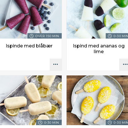
OVER 150 MIN.
0-30 MIN
Ispinde med blåbær
Ispind med ananas og
lime
0-30 MIN.
0-30 MIN