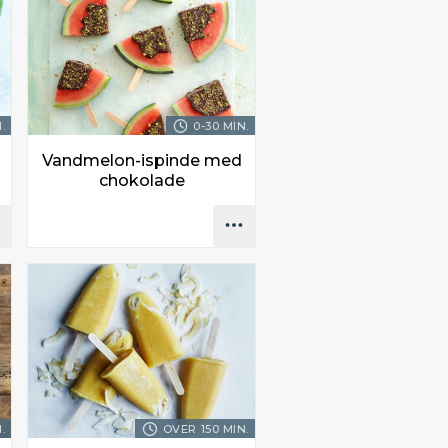
.
0-30 MIN.
Vandmelon-ispinde med
chokolade
.
OVER 150 MIN.