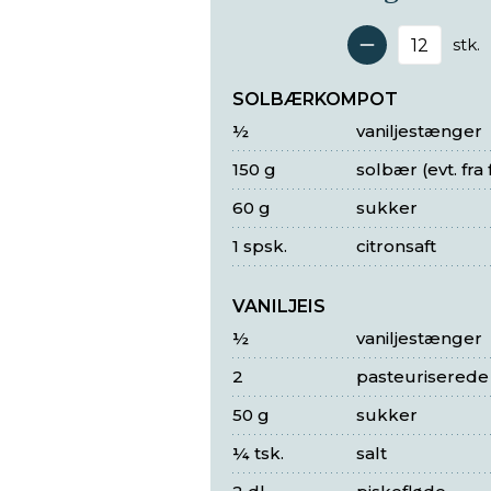
stk.
Antal 
SOLBÆRKOMPOT
½
vaniljestænger
150 g
solbær (evt. fra 
60 g
sukker
1 spsk.
citronsaft
VANILJEIS
½
vaniljestænger
2
pasteurisere
50 g
sukker
¼ tsk.
salt