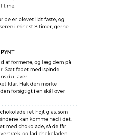
 1 time.
år de er blevet lidt faste, og
yseren i mindst 8 timer, gerne
 PYNT
 ud af formene, og læg dem på
r. Sæt fadet med ispinde
ens du laver
et klar. Hak den mørke
en forsigtigt i en skål over
hokolade i et højt glas, som
 ispindene kan komme ned i det.
set med chokolade, så de får
vertræk, og lad chokoladen