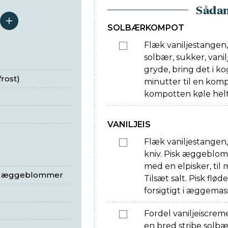
Sådan
serveringer
SOLBÆRKOMPOT
Flæk vaniljestangen
solbær, sukker, vanil
gryde, bring det i ko
frost)
minutter til en komp
kompotten køle helt
VANILJEIS
Flæk vaniljestangen
kniv. Pisk æggeblom
med en elpisker, til m
de æggeblommer
Tilsæt salt. Pisk flø
forsigtigt i æggemas
Fordel vaniljeiscrem
en bred stribe solbæ