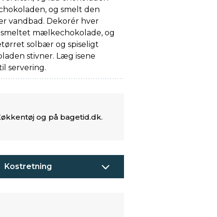
chokoladen, og smelt den
 over vandbad. Dekorér hver
af smeltet mælkechokolade, og
etørret solbær og spiseligt
oladen stivner. Læg isene
til servering.
 Køkkentøj og på bagetid.dk.
Kostretning