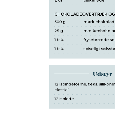
2 dl
piskefløde
CHOKOLADEOVERTRÆK OG
300 g
mørk chokolad
25 g
mælkechokola
1 tsk.
frysetørrede s
1 tsk.
spiseligt sølvst
Udstyr
12 ispindeforme, f.eks. silikon
classic”
12 ispinde