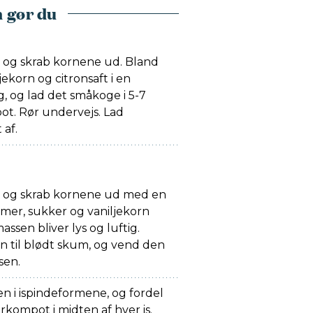
 gør du
, og skrab kornene ud. Bland
jekorn og citronsaft i en
g, og lad det småkoge i 5-7
ot. Rør undervejs. Lad
 af.
, og skrab kornene ud med en
mer, sukker og vaniljekorn
assen bliver lys og luftig.
den til blødt skum, og vend den
sen.
en i ispindeformene, og fordel
rkompot i midten af hver is.