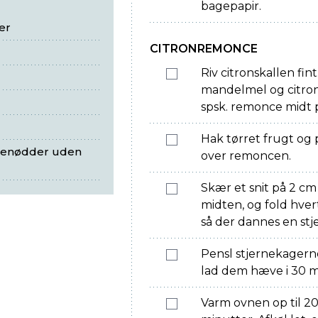
bagepapir.
er
CITRONREMONCE
Riv citronskallen fin
mandelmel og citron
spsk. remonce midt p
Hak tørret frugt og 
cienødder uden
over remoncen.
Skær et snit på 2 cm
midten, og fold hver
så der dannes en stj
Pensl stjernekager
lad dem hæve i 30 mi
Varm ovnen op til 20