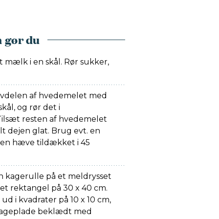
 gør du
 mælk i en skål. Rør sukker,
alvdelen af hvedemelet med
kål, og rør det i
ilsæt resten af hvedemelet
lt dejen glat. Brug evt. en
jen hæve tildækket i 45
 kagerulle på et meldrysset
et rektangel på 30 x 40 cm.
ud i kvadrater på 10 x 10 cm,
bageplade beklædt med