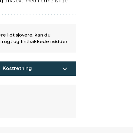
og drys evt. med flormelis lige
e lidt sjovere, kan du
 frugt og finthakkede nødder.
Kostretning