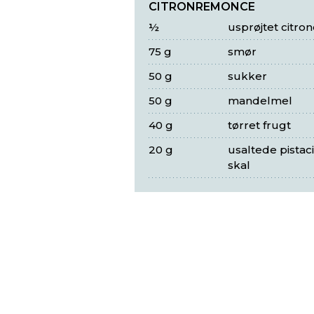
CITRONREMONCE
½
usprøjtet citron
75 g
smør
50 g
sukker
50 g
mandelmel
40 g
tørret frugt
20 g
usaltede pista
skal