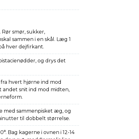
t. Rør smør, sukker,
skal sammen i en skål. Læg 1
å hver dejfirkant.
pistacienødder, og drys det
 fra hvert hjørne ind mod
t andet snit ind mod midten,
erneform.
ne med sammenpisket æg, og
nutter til dobbelt størrelse.
0°. Bag kagerne i ovnen i 12-14