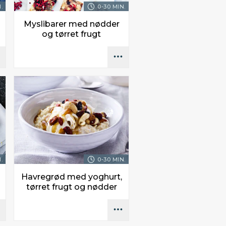
.
0-30 MIN.
Myslibarer med nødder
og tørret frugt
.
0-30 MIN.
Havregrød med yoghurt,
tørret frugt og nødder