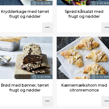
0-30 MIN.
0-30 MIN
Krydderkage med tørret
Sprød kålsalat med
frugt og nødder
frugt og nødder
0-30 MIN.
0-30 MIN
Brød med bønner, tørret
Kærnemælkshorn med
frugt og nødder
citronremonce