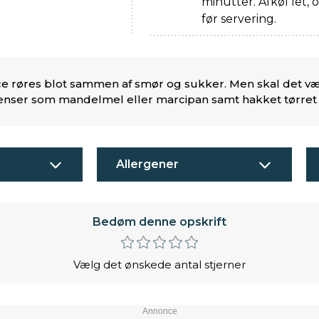
minutter. Afkøl let, 
før servering.
e røres blot sammen af smør og sukker. Men skal det vær
dienser som mandelmel eller marcipan samt hakket tørret
Allergener
Bedøm denne opskrift
Vælg det ønskede antal stjerner