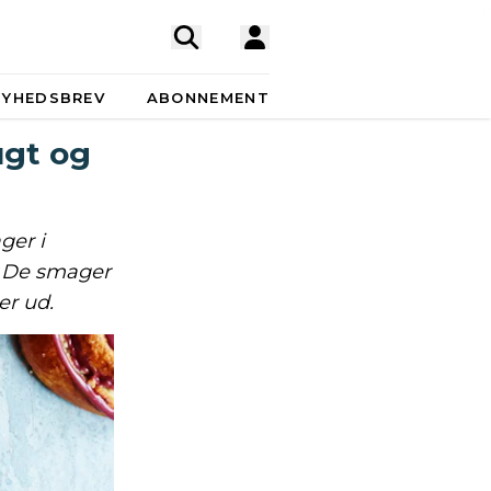
NYHEDSBREV
ABONNEMENT
ugt og
ger i
l. De smager
er ud.