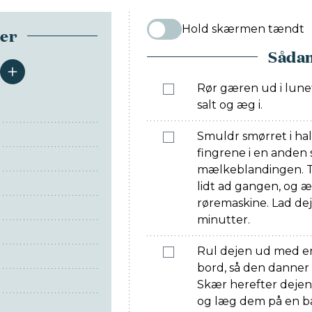
Hold skærmen tændt
ser
Sådan
serveringer
Rør gæren ud i lunet
salt og æg i.
Smuldr smørret i h
fingrene i en anden s
mælkeblandingen. T
lidt ad gangen, og æ
røremaskine. Lad de
minutter.
Rul dejen ud med en
bord, så den danner 
Skær herefter dejen 
og læg dem på en 