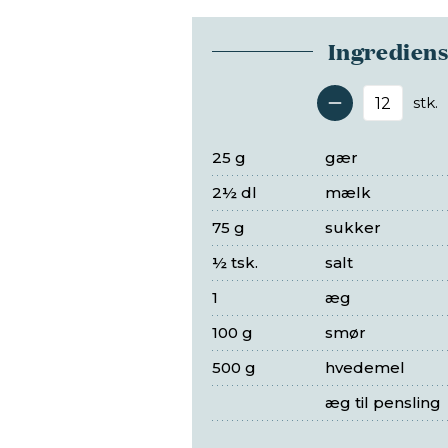
Ingredien
stk.
Antal 
25 g
gær
2½ dl
mælk
75 g
sukker
½ tsk.
salt
1
æg
100 g
smør
500 g
hvedemel
æg til pensling