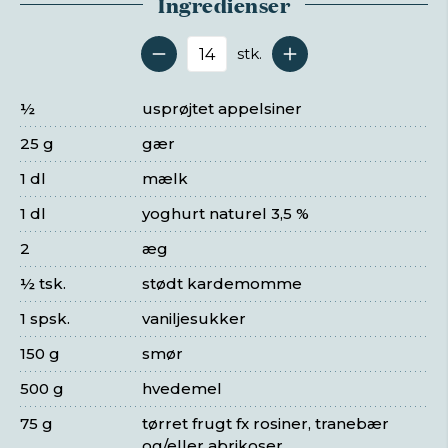
Ingredienser
stk.
Antal serveringer
½
usprøjtet appelsiner
25 g
gær
1 dl
mælk
1 dl
yoghurt naturel 3,5 %
2
æg
½ tsk.
stødt kardemomme
1 spsk.
vaniljesukker
150 g
smør
500 g
hvedemel
75 g
tørret frugt fx rosiner, tranebær
og/eller abrikoser