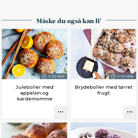
Måske du også kan li'
0-30 MIN.
0-30 MIN.
Juleboller med
Brydeboller med tørret
appelsin og
frugt
kardemomme