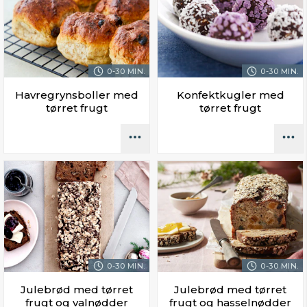
0-30 MIN.
0-30 MIN.
Havregrynsboller med
Konfektkugler med
tørret frugt
tørret frugt
0-30 MIN.
0-30 MIN.
Julebrød med tørret
Julebrød med tørret
frugt og valnødder
frugt og hasselnødder