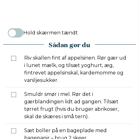
Hold skærmen tændt
Sådan gør du
Riv skallen fint af appelsinen. Rør gær ud
i lunet mælk, og tilsæt yoghurt, æg,
fintrevet appelsinskal, kardemomme og
vaniljesukker.
Smuldr smør i mel. Rør det i
gærblandingen lidt ad gangen. Tilsæt
tørret frugt (hvis du bruger abrikoser,
skal de skæres i små tern).
Sæt boller på en bageplade med
bagepapir – brug 2 skeer.