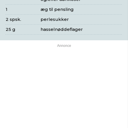
1
æg til pensling
2 spsk.
perlesukker
25 g
hasselnøddeflager