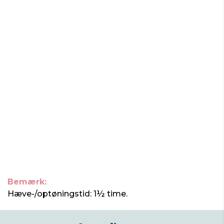
Bemærk:
Hæve-/optøningstid: 1½ time.