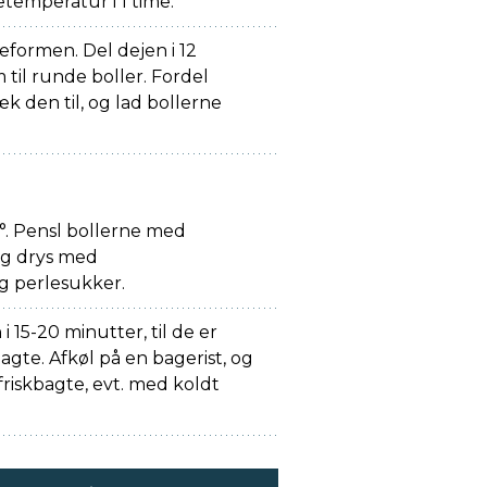
temperatur i 1 time.
eformen. Del dejen i 12
 til runde boller. Fordel
æk den til, og lad bollerne
. Pensl bollerne med
g drys med
g perlesukker.
i 15-20 minutter, til de er
te. Afkøl på en bagerist, og
riskbagte, evt. med koldt