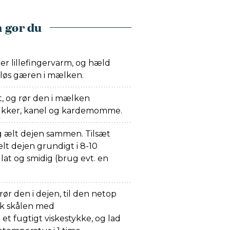
 gør du
er lillefingervarm, og hæld
pløs gæren i mælken.
t, og rør den i mælken
kker, kanel og kardemomme.
og ælt dejen sammen. Tilsæt
lt dejen grundigt i 8-10
glat og smidig (brug evt. en
ør den i dejen, til den netop
æk skålen med
et fugtigt viskestykke, og lad