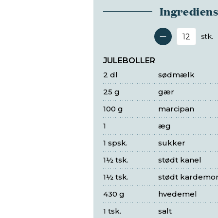
Ingredien
stk.
Antal 
JULEBOLLER
2 dl
sødmælk
25 g
gær
100 g
marcipan
1
æg
1 spsk.
sukker
1½ tsk.
stødt kanel
1½ tsk.
stødt kardem
430 g
hvedemel
1 tsk.
salt