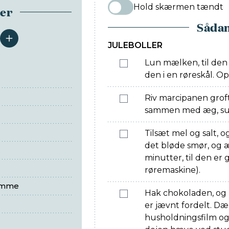
Hold skærmen tændt
ser
Sådan
serveringer
JULEBOLLER
Lun mælken, til den 
den i en røreskål. O
Riv marcipanen grof
sammen med æg, su
Tilsæt mel og salt, 
det bløde smør, og æ
minutter, til den er 
røremaskine).
omme
Hak chokoladen, og r
er jævnt fordelt. D
husholdningsfilm og 