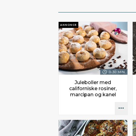
ANNONCE
0-30 MIN.
Juleboller med
californiske rosiner,
marcipan og kanel