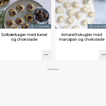
31-60 MIN.
0-30 MIN
Solbærkager med kanel
Amarettokugler med
og chokolade
marcipan og chokolade