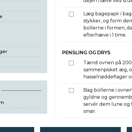
dejen hæve ved stue
Læg bagepapir i bag
e
stykker, og form dem
bollerne i formen, d
efterhæve i 1 time.
ger
PENSLING OG DRYS
Tænd ovnen på 200°
sammenpisket æg, o
hasselnøddeflager o
Bag bollerne i ovnen 
gyldne og gennembag
cm
servér dem lune og f
smør.