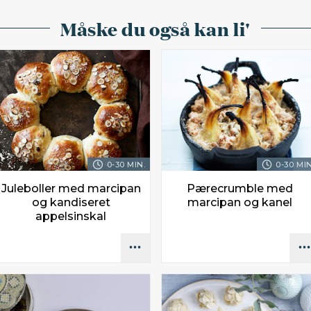
Måske du også kan li'
0-30 MIN.
0-30 MIN
Juleboller med marcipan
Pærecrumble med
og kandiseret
marcipan og kanel
appelsinskal