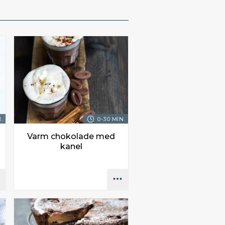
.
0-30 MIN.
Varm chokolade med
kanel