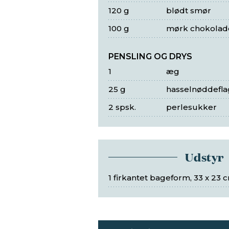
120 g
blødt smør
100 g
mørk chokolad
PENSLING OG DRYS
1
æg
25 g
hasselnøddefla
2 spsk.
perlesukker
Udstyr
1 firkantet bageform, 33 x 23 