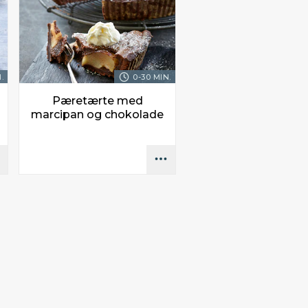
.
0-30 MIN.
Pæretærte med
marcipan og chokolade