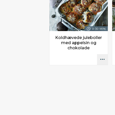
0-30 MIN.
Koldhævede juleboller
med appelsin og
chokolade