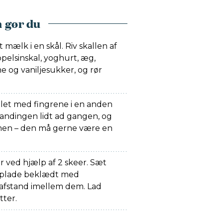
 gør du
mælk i en skål. Riv skallen af
ppelsinskal, yoghurt, æg,
og vaniljesukker, og rør
let med fingrene i en anden
landingen lidt ad gangen, og
men – den må gerne være en
er ved hjælp af 2 skeer. Sæt
eplade beklædt med
afstand imellem dem. Lad
ter.