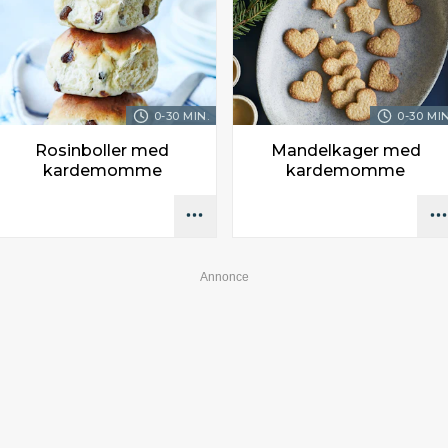
0-30 MIN.
0-30 MIN
Rosinboller med
Mandelkager med
kardemomme
kardemomme