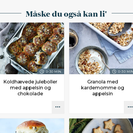
Måske du også kan li'
0-30 MIN.
0-30 MIN
Koldhævede juleboller
Granola med
med appelsin og
kardemomme og
chokolade
appelsin