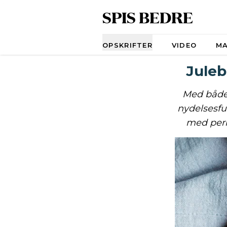
SPIS BEDRE
Navigation
OPSKRIFTER
VIDEO
M
Jule
Med både 
nydelsesful
med perl