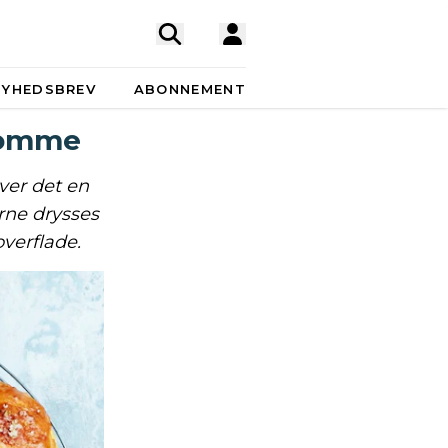
NYHEDSBREV
ABONNEMENT
momme
ver det en
erne drysses
verflade.