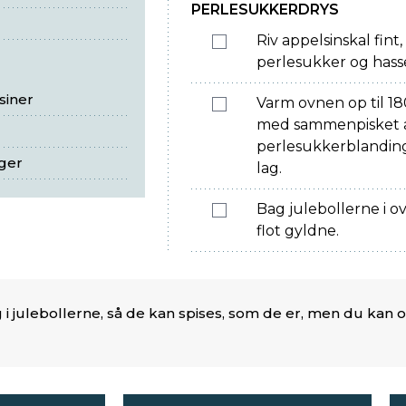
PERLESUKKERDRYS
Riv appelsinskal fin
perlesukker og hass
siner
Varm ovnen op til 180
med sammenpisket æ
perlesukkerblanding
ger
lag.
Bag julebollerne i ov
flot gyldne.
 i julebollerne, så de kan spises, som de er, men du ka