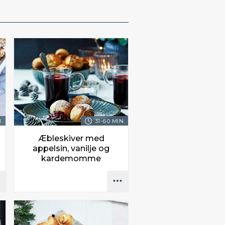
.
31-60 MIN.
Æbleskiver med
appelsin, vanilje og
kardemomme