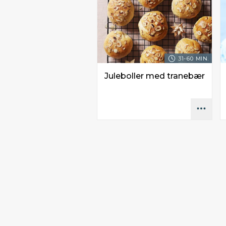
31-60 MIN.
Juleboller med tranebær