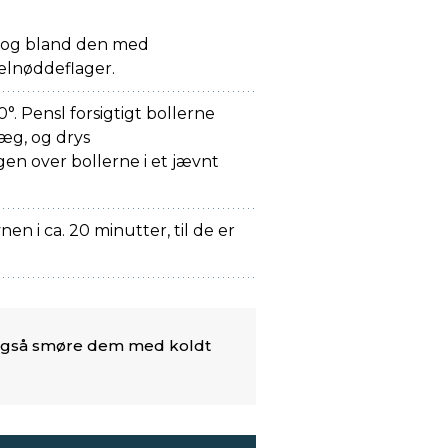
t, og bland den med
elnøddeflager.
°. Pensl forsigtigt bollerne
g, og drys
en over bollerne i et jævnt
nen i ca. 20 minutter, til de er
n også smøre dem med koldt