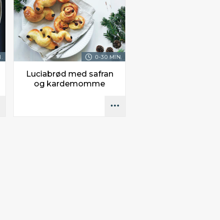
.
0-30 MIN.
Luciabrød med safran
og kardemomme