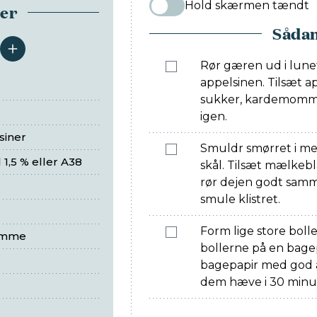
Hold skærmen tændt
ser
Sådan
serveringer
Rør gæren ud i lunet 
appelsinen. Tilsæt a
sukker, kardemomme 
igen.
siner
Smuldr smørret i me
 1,5 % eller A38
skål. Tilsæt mælkeb
rør dejen godt sam
smule klistret.
Form lige store boll
omme
bollerne på en bag
bagepapir med god 
dem hæve i 30 minut