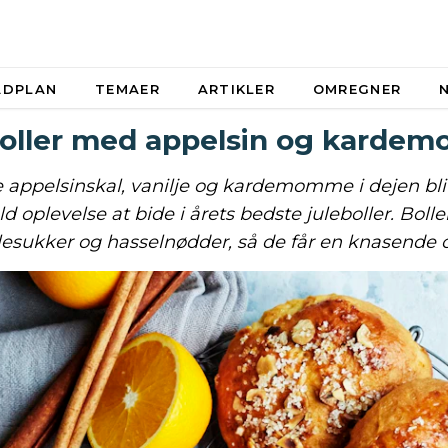
ADPLAN
TEMAER
ARTIKLER
OMREGNER
boller med appelsin og karde
appelsinskal, vanilje og kardemomme i dejen bli
d oplevelse at bide i årets bedste juleboller. Boll
esukker og hasselnødder, så de får en knasende o