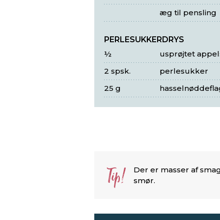
æg til pensling
PERLESUKKERDRYS
½
usprøjtet appel
2 spsk.
perlesukker
25 g
hasselnøddefla
Tip!
Der er masser af smag
smør.