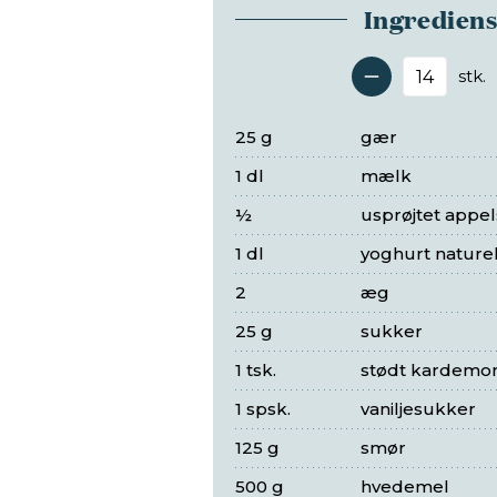
Ingredien
stk.
Antal 
25 g
gær
1 dl
mælk
½
usprøjtet appel
1 dl
yoghurt naturel
2
æg
25 g
sukker
1 tsk.
stødt kardem
1 spsk.
vaniljesukker
125 g
smør
500 g
hvedemel