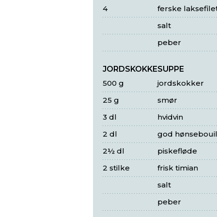
4
ferske laksefile
salt
peber
JORDSKOKKESUPPE
500 g
jordskokker
25 g
smør
3 dl
hvidvin
2 dl
god hønsebouil
2½ dl
piskefløde
2 stilke
frisk timian
salt
peber