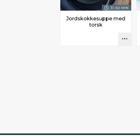
31-60 MIN.
Jordskokkesuppe med
torsk