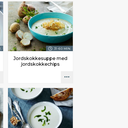
.
31-60 MIN.
Jordskokkesuppe med
jordskokkechips