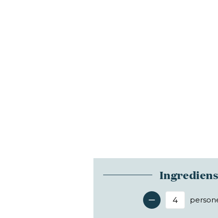
Ingredien
person
Antal 