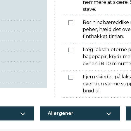
nemmere at skære. 
stave.
Rør hindbæreddike m
peber, hæld det ove
finthakket timian.
Læg laksefileterne
bagepapir, krydr med
ovnen i 8-10 minutte
Fjern skindet på la
over den varme supp
brød til.
Allergener