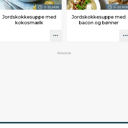
0-30 MIN.
0-30 MIN
Jordskokkesuppe med
Jordskokkesuppe med
kokosmælk
bacon og bønner