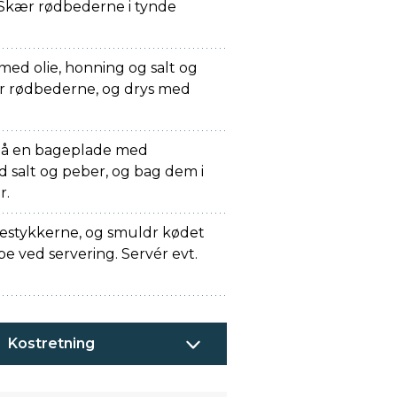
Skær rødbederne i tynde
ed olie, honning og salt og
r rødbederne, og drys med
 på en bageplade med
 salt og peber, og bag dem i
r.
ksestykkerne, og smuldr kødet
e ved servering. Servér evt.
Kostretning