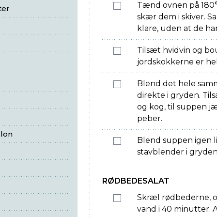
Tænd ovnen på 180°.
ter
skær dem i skiver. Sa
klare, uden at de har
Tilsæt hvidvin og boui
jordskokkerne er he
Blend det hele sam
direkte i gryden. Til
og kog, til suppen j
peber.
lon
Blend suppen igen l
stavblender i gryde
RØDBEDESALAT
Skræl rødbederne, o
vand i 40 minutter. A