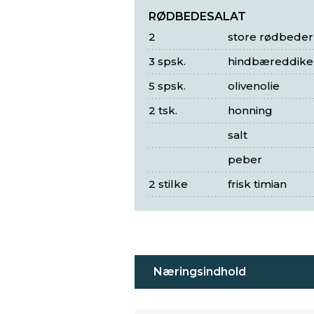
RØDBEDESALAT
2
store rødbeder
3 spsk.
hindbæreddike
5 spsk.
olivenolie
2 tsk.
honning
salt
peber
2 stilke
frisk timian
Næringsindhold