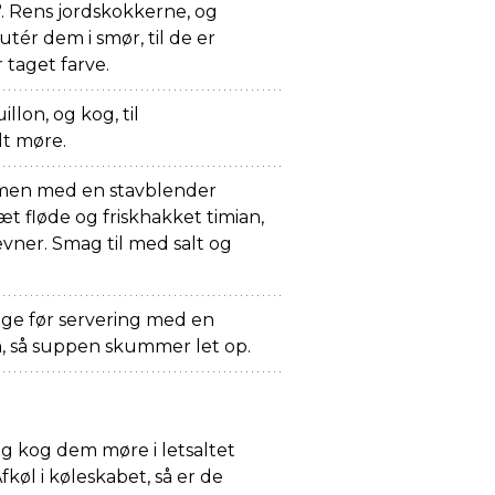
 Rens jordskokkerne, og
utér dem i smør, til de er
 taget farve.
llon, og kog, til
lt møre.
men med en stavblender
sæt fløde og friskhakket timian,
ævner. Smag til med salt og
ige før servering med en
n, så suppen skummer let op.
g kog dem møre i letsaltet
fkøl i køleskabet, så er de