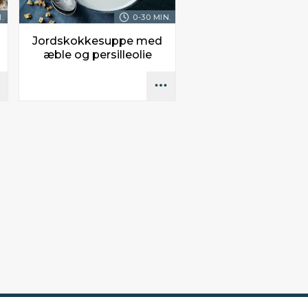
.
0-30 MIN.
Jordskokkesuppe med
æble og persilleolie