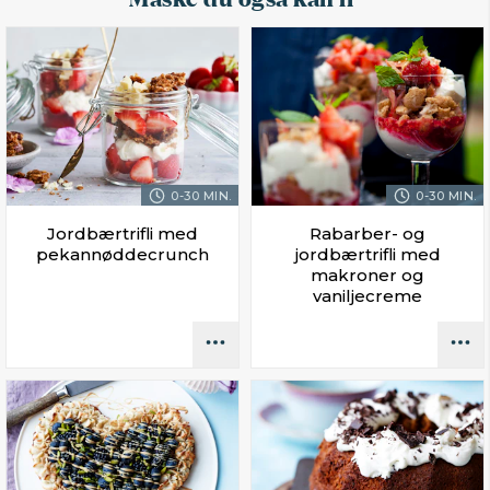
0-30 MIN.
0-30 MIN.
Jordbærtrifli med
Rabarber- og
pekannøddecrunch
jordbærtrifli med
makroner og
vaniljecreme