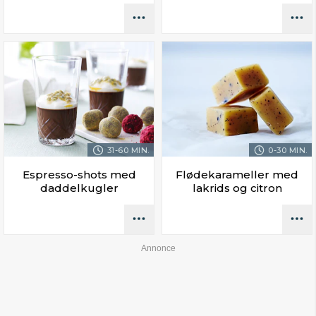
31-60 MIN.
0-30 MIN.
Espresso-shots med
Flødekarameller med
daddelkugler
lakrids og citron