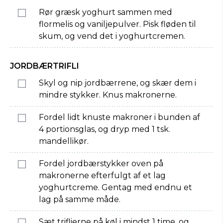
Rør græsk yoghurt sammen med
flormelis og vaniljepulver. Pisk fløden til
skum, og vend det i yoghurtcremen.
JORDBÆRTRIFLI
Skyl og nip jordbærrene, og skær dem i
mindre stykker. Knus makronerne.
Fordel lidt knuste makroner i bunden af
4 portionsglas, og dryp med 1 tsk.
mandellikør.
Fordel jordbærstykker oven på
makronerne efterfulgt af et lag
yoghurtcreme. Gentag med endnu et
lag på samme måde.
Sæt triflierne på køl i mindst 1 time, og