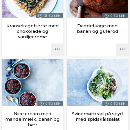
31-60 MIN.
0-30 MIN.
Kransekagehjerte med
Daddelkage med
chokolade og
banan og gulerod
vaniljecreme
0-30 MIN.
0-30 MIN.
Nice cream med
Svinemørbrad på spyd
mandelmælk, banan og
med spidskålssalat
bær