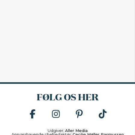
FØLG OS HER
Udgiver:
Aller Media
Ansvarshavende chefredaktør:
Cecilie Møller Rasmussen