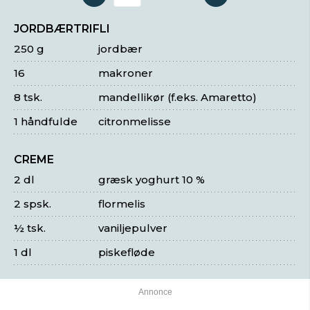
Antal serveringer
JORDBÆRTRIFLI
250 g
jordbær
16
makroner
8 tsk.
mandellikør (f.eks. Amaretto)
1 håndfulde
citronmelisse
CREME
2 dl
græsk yoghurt 10 %
2 spsk.
flormelis
½ tsk.
vaniljepulver
1 dl
piskefløde