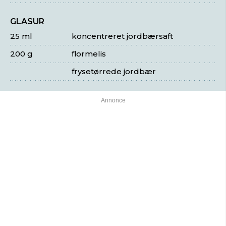
GLASUR
25 ml
koncentreret jordbærsaft
200 g
flormelis
frysetørrede jordbær