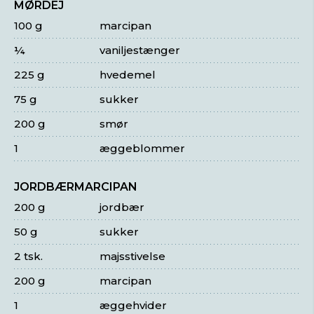
MØRDEJ
100 g
marcipan
¼
vaniljestænger
225 g
hvedemel
75 g
sukker
200 g
smør
1
æggeblommer
JORDBÆRMARCIPAN
200 g
jordbær
50 g
sukker
2 tsk.
majsstivelse
200 g
marcipan
1
æggehvider