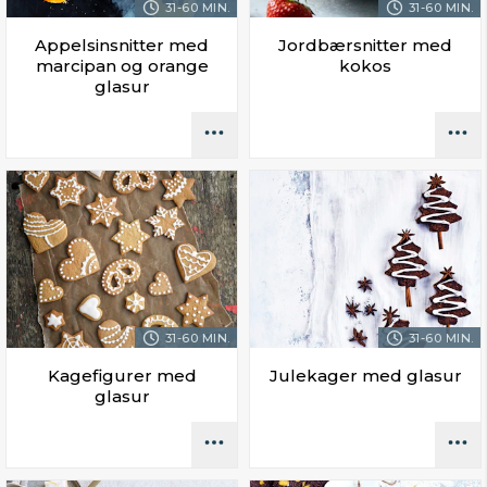
31-60 MIN.
31-60 MIN.
Appelsinsnitter med
Jordbærsnitter med
marcipan og orange
kokos
glasur
31-60 MIN.
31-60 MIN.
Kagefigurer med
Julekager med glasur
glasur