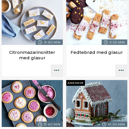
31-60 MIN.
0-30 MIN.
Citronmazarinsnitter
Fedtebrød med glasur
med glasur
ANNONCE
31-60 MIN.
61-90 MIN.