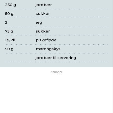
250 g
jordbær
50 g
sukker
2
æg
75 g
sukker
1½ dl
piskefløde
50 g
marengskys
jordbær til servering