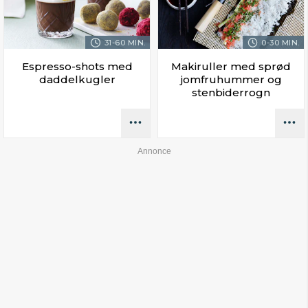
31-60 MIN.
0-30 MIN.
Espresso-shots med
Makiruller med sprød
daddelkugler
jomfruhummer og
stenbiderrogn