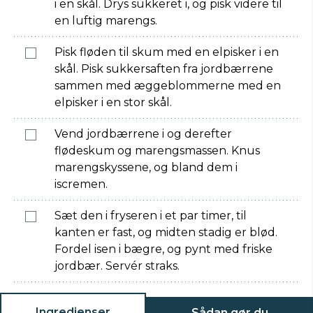
i en skål. Drys sukkeret i, og pisk videre til
en luftig marengs.
Pisk fløden til skum med en elpisker i en
skål. Pisk sukkersaften fra jordbærrene
sammen med æggeblommerne med en
elpisker i en stor skål.
Vend jordbærrene i og derefter
flødeskum og marengsmassen. Knus
marengskyssene, og bland dem i
iscremen.
Sæt den i fryseren i et par timer, til
kanten er fast, og midten stadig er blød.
Fordel isen i bægre, og pynt med friske
jordbær. Servér straks.
Ingredienser
Sådan gør du