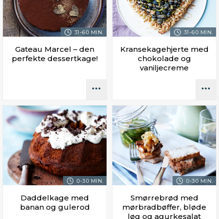
31-60 MIN.
31-60 MIN.
Gateau Marcel – den
Kransekagehjerte med
perfekte dessertkage!
chokolade og
vaniljecreme
0-30 MIN.
0-30 MIN.
Daddelkage med
Smørrebrød med
banan og gulerod
mørbradbøffer, bløde
løg og agurkesalat