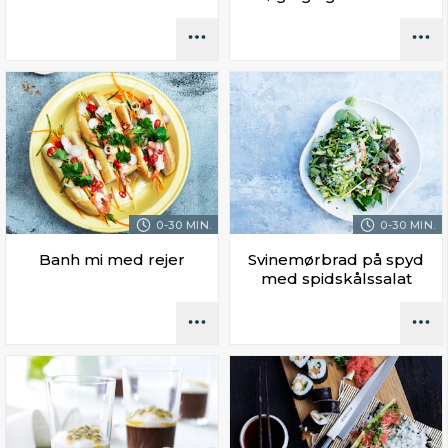
0-30 MIN.
0-30 MIN.
Banh mi med rejer
Svinemørbrad på spyd
med spidskålssalat