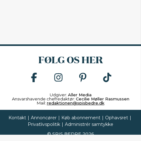
FØLG OS HER
Udgiver:
Aller Media
Ansvarshavende chefredaktør:
Cecilie Møller Rasmussen
Mail:
redaktionen@spisbedre.dk
Kontakt
|
Annoncører
|
Køb abonnement
|
Ophavsret
|
Privatlivspolitik
|
Administrér samtykke
©
SPIS BEDRE
2026