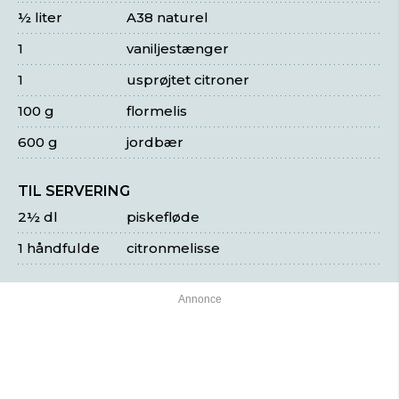
½ liter
A38 naturel
1
vaniljestænger
1
usprøjtet citroner
100 g
flormelis
600 g
jordbær
TIL SERVERING
2½ dl
piskefløde
1 håndfulde
citronmelisse