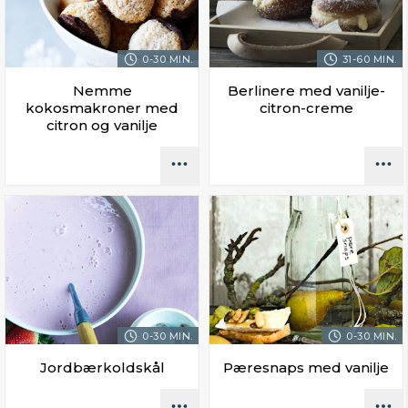
0-30 MIN.
31-60 MIN.
Nemme
Berlinere med vanilje-
kokosmakroner med
citron-creme
citron og vanilje
0-30 MIN.
0-30 MIN.
Jordbærkoldskål
Pæresnaps med vanilje