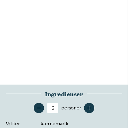
Ingredienser
personer
Antal serveringer
½ liter
kærnemælk