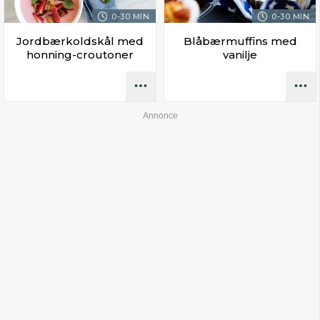
0-30 MIN.
0-30 MIN.
Jordbærkoldskål med
Blåbærmuffins med
honning-croutoner
vanilje