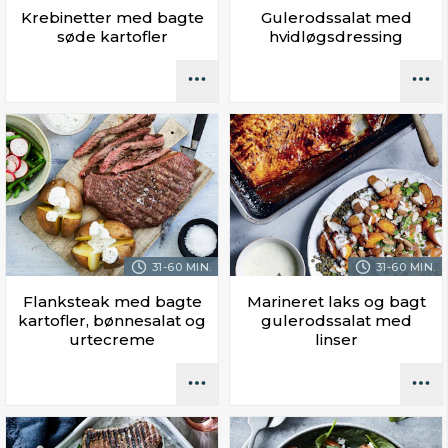
Krebinetter med bagte
Gulerodssalat med
søde kartofler
hvidløgsdressing
31-60 MIN.
31-60 MIN.
Flanksteak med bagte
Marineret laks og bagt
kartofler, bønnesalat og
gulerodssalat med
urtecreme
linser