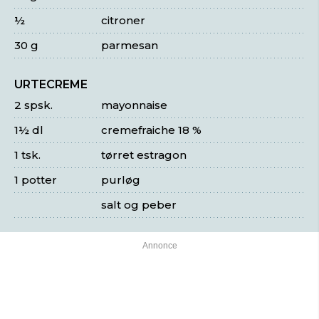
½
citroner
30 g
parmesan
URTECREME
2 spsk.
mayonnaise
1½ dl
cremefraiche 18 %
1 tsk.
tørret estragon
1 potter
purløg
salt og peber