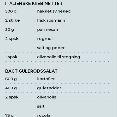
ITALIENSKE KREBINETTER
500 g
hakket svinekød
2 stilke
frisk rosmarin
30 g
parmesan
2 spsk.
rugmel
salt og peber
1 spsk.
olivenolie til stegning
BAGT GULERODSSALAT
600 g
kartofler
400 g
gulerødder
2 spsk.
olivenolie
salt
75 g
rucola