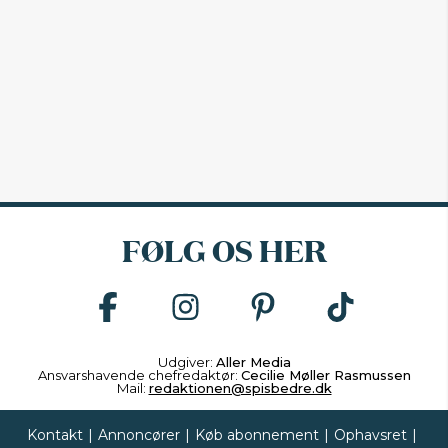
FØLG OS HER
Udgiver:
Aller Media
Ansvarshavende chefredaktør:
Cecilie Møller Rasmussen
Mail:
redaktionen@spisbedre.dk
Kontakt
|
Annoncører
|
Køb abonnement
|
Ophavsret
|