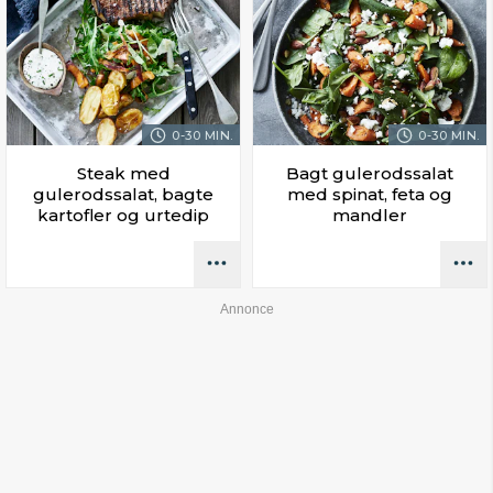
0-30 MIN.
0-30 MIN.
Steak med
Bagt gulerodssalat
gulerodssalat, bagte
med spinat, feta og
kartofler og urtedip
mandler