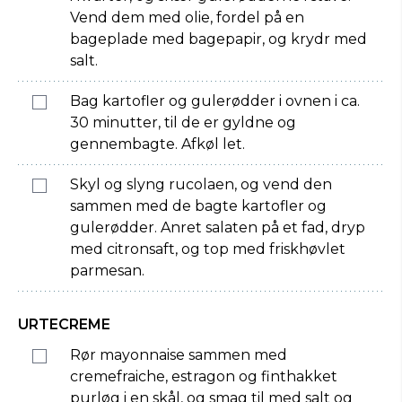
Vend dem med olie, fordel på en
bageplade med bagepapir, og krydr med
salt.
Bag kartofler og gulerødder i ovnen i ca.
30 minutter, til de er gyldne og
gennembagte. Afkøl let.
Skyl og slyng rucolaen, og vend den
sammen med de bagte kartofler og
gulerødder. Anret salaten på et fad, dryp
med citronsaft, og top med friskhøvlet
parmesan.
URTECREME
Rør mayonnaise sammen med
cremefraiche, estragon og finthakket
purløg i en skål, og smag til med salt og