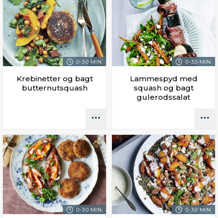
0-30 MIN.
0-30 MIN.
Krebinetter og bagt
Lammespyd med
butternutsquash
squash og bagt
gulerodssalat
0-30 MIN.
0-30 MIN.