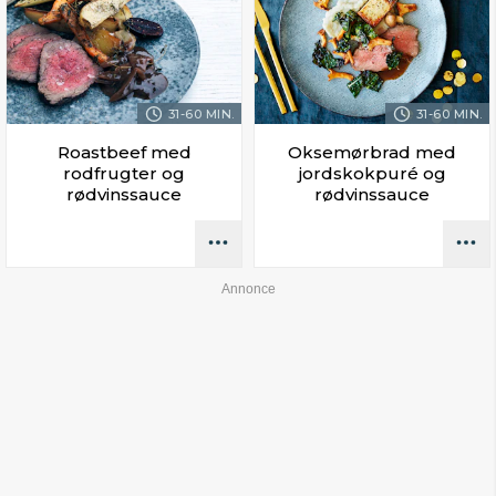
31-60 MIN.
31-60 MIN.
Roastbeef med
Oksemørbrad med
rodfrugter og
jordskokpuré og
rødvinssauce
rødvinssauce