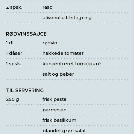
2 spsk.
rasp
olivenolie til stegning
RØDVINSSAUCE
1 dl
rødvin
1 dåser
hakkede tomater
1 spsk.
koncentreret tomatpuré
salt og peber
TIL SERVERING
250 g
frisk pasta
parmesan
frisk basilikum
blandet grøn salat