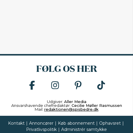
FØLG OS HER
Udgiver:
Aller Media
Ansvarshavende chefredaktør:
Cecilie Møller Rasmussen
Mail:
redaktionen@spisbedre.dk
Kontakt
|
Annoncører
|
Køb abonnement
|
Ophavsret
|
Privatlivspolitik
|
Administrér samtykke