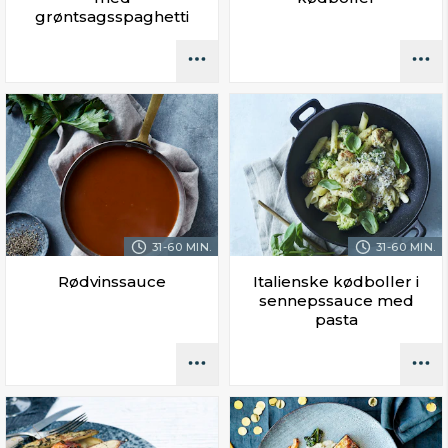
grøntsagsspaghetti
31-60 MIN.
31-60 MIN.
Rødvinssauce
Italienske kødboller i
sennepssauce med
pasta