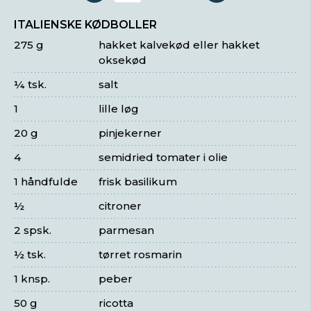
ITALIENSKE KØDBOLLER
275 g
hakket kalvekød eller hakket
oksekød
¼ tsk.
salt
1
lille løg
20 g
pinjekerner
4
semidried tomater i olie
1 håndfulde
frisk basilikum
½
citroner
2 spsk.
parmesan
½ tsk.
tørret rosmarin
1 knsp.
peber
50 g
ricotta