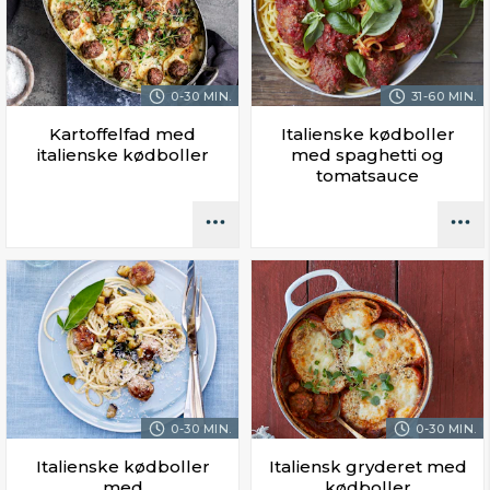
0-30 MIN.
31-60 MIN.
Kartoffelfad med
Italienske kødboller
italienske kødboller
med spaghetti og
tomatsauce
0-30 MIN.
0-30 MIN.
Italienske kødboller
Italiensk gryderet med
med
kødboller