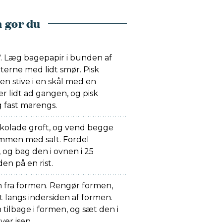
 gør du
. Læg bagepapir i bunden af
terne med lidt smør. Pisk
 stive i en skål med en
er lidt ad gangen, og pisk
g fast marengs.
kolade groft, og vend begge
mmen med salt. Fordel
og bag den i ovnen i 25
en på en rist.
fra formen. Rengør formen,
t langs indersiden af formen.
lbage i formen, og sæt den i
ver isen.