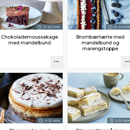
31-60 MIN.
31-60 MIN
Chokolademoussekage
Brombærtærte med
med mandelbund
mandelbund og
marengstoppe
0-30 MIN.
0-30 MIN