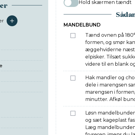
Hold skærmen tændt
ser
Sådan
er
serveringer
MANDELBUND
Tænd ovnen på 180°
formen, og smør kan
æggehviderne næsten
elpisker. Tilsæt sukk
videre til en blank o
e
Hak mandler og cho
dele i marengsen sa
marengsen i formen, 
minutter. Afkøl bund
Løsn mandelbunden 
og sæt kageplast fas
Læg mandelbunden ti
fryseren, imens du la