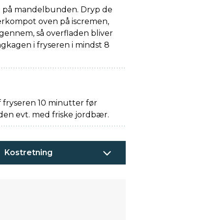
n på mandelbunden. Dryp de
berkompot oven på iscremen,
gennem, så overfladen bliver
gkagen i fryseren i mindst 8
 fryseren 10 minutter før
 den evt. med friske jordbær.
Kostretning