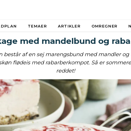
ADPLAN
TEMAER
ARTIKLER
OMREGNER
kage med mandelbund og raba
n består af en sej marengsbund med mandler og
skøn flødeis med rabarberkompot. Så er sommere
reddet!