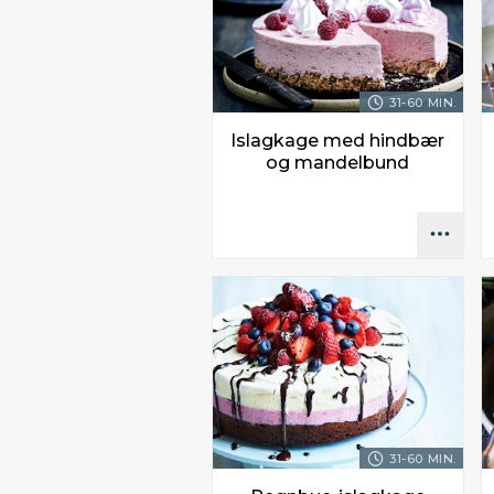
31-60 MIN.
Islagkage med hindbær
og mandelbund
31-60 MIN.