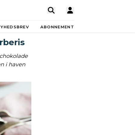
NYHEDSBREV
ABONNEMENT
rberis
 chokolade
n i haven