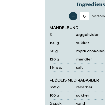
Ingredien
person
Antal 
MANDELBUND
3
æggehvider
150 g
sukker
60 g
mørk chokolad
120 g
mandler
1 knsp.
salt
FLØDEIS MED RABARBER
350 g
rabarber
100 g
sukker
2 spsk.
vand