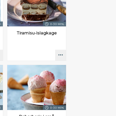
.
0-30 MIN.
Tiramisu-islagkage
.
0-30 MIN.