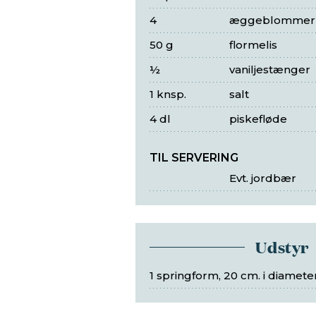
4
æggeblommer
50 g
flormelis
½
vaniljestænger
1 knsp.
salt
4 dl
piskefløde
TIL SERVERING
Evt. jordbær
Udstyr
1 springform, 20 cm. i diamete