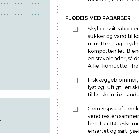
FLØDEIS MED RABARBER
Skyl og snit rabarber
sukker og vand til ko
minutter. Tag gryden
kompotten let. Ble
en stavblender, så de
Afkøl kompotten hel
Pisk æggeblommer, fl
lyst og luftigt i en s
til let skum i en ande
Gem 3 spsk. af den 
vend resten samme
r
herefter flødeskumme
ensartet og sart lyse