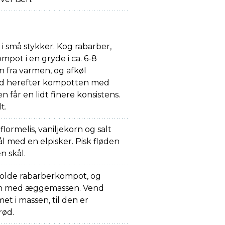
 i små stykker. Kog rabarber,
mpot i en gryde i ca. 6-8
 fra varmen, og afkøl
nd herefter kompotten med
n får en lidt finere konsistens.
t.
ormelis, vaniljekorn og salt
kål med en elpisker. Pisk fløden
n skål.
kolde rabarberkompot, og
n med æggemassen. Vend
t i massen, til den er
rød.