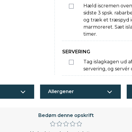
Hæld iscremen ove
sidste 3 spsk. rabar
og træk et træspyd i
marmoreret. Sæt isla
timer.
SERVERING
Tag islagkagen ud af
servering, og servér
Allergener
Bedøm denne opskrift