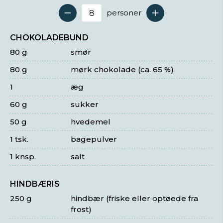
personer
Antal serveringer
CHOKOLADEBUND
80 g
smør
80 g
mørk chokolade (ca. 65 %)
1
æg
60 g
sukker
50 g
hvedemel
1 tsk.
bagepulver
1 knsp.
salt
HINDBÆRIS
250 g
hindbær (friske eller optøede fra
frost)