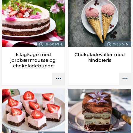
31-60 MIN.
0-30 MIN.
Islagkage med
Chokoladevafler med
jordbærmousse og
hindbæris
chokoladebunde