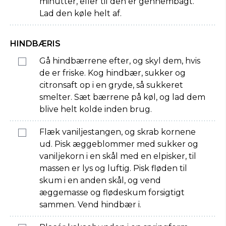
minutter, eller til den er gennembagt.
Lad den køle helt af.
HINDBÆRIS
Gå hindbærrene efter, og skyl dem, hvis
de er friske. Kog hindbær, sukker og
citronsaft op i en gryde, så sukkeret
smelter. Sæt bærrene på køl, og lad dem
blive helt kolde inden brug.
Flæk vaniljestangen, og skrab kornene
ud. Pisk æggeblommer med sukker og
vaniljekorn i en skål med en elpisker, til
massen er lys og luftig. Pisk fløden til
skum i en anden skål, og vend
æggemasse og flødeskum forsigtigt
sammen. Vend hindbær i.