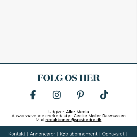
FØLG OS HER
Udgiver:
Aller Media
Ansvarshavende chefredaktør:
Cecilie Møller Rasmussen
Mail:
redaktionen@spisbedre.dk
Kontakt
|
Annoncører
|
Køb abonnement
|
Ophavsret
|