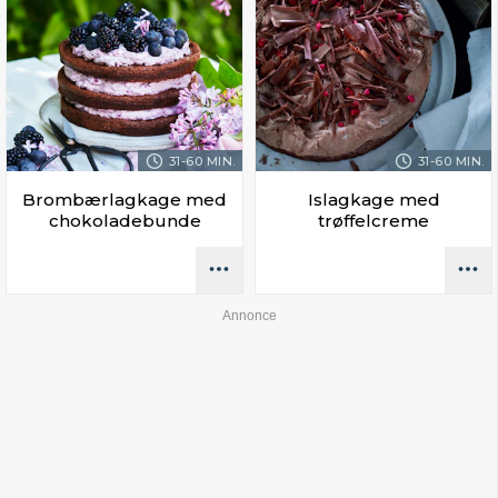
31-60 MIN.
31-60 MIN.
Brombærlagkage med
Islagkage med
chokoladebunde
trøffelcreme