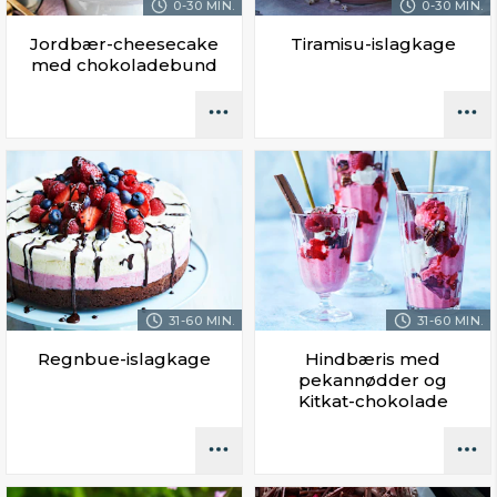
0-30 MIN.
0-30 MIN.
Jordbær-cheesecake
Tiramisu-islagkage
med chokoladebund
31-60 MIN.
31-60 MIN.
Regnbue-islagkage
Hindbæris med
pekannødder og
Kitkat-chokolade