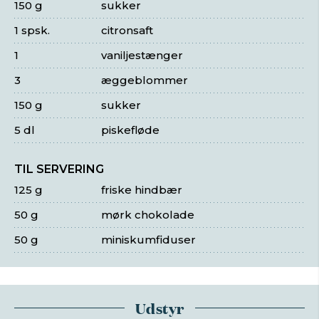
150 g
sukker
1 spsk.
citronsaft
1
vaniljestænger
3
æggeblommer
150 g
sukker
5 dl
piskefløde
TIL SERVERING
125 g
friske hindbær
50 g
mørk chokolade
50 g
miniskumfiduser
Udstyr