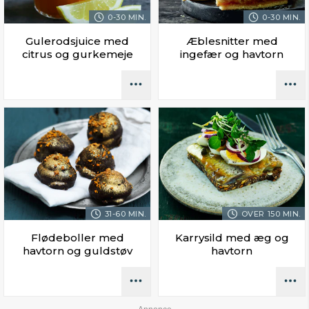
0-30 MIN.
0-30 MIN.
Gulerodsjuice med
Æblesnitter med
citrus og gurkemeje
ingefær og havtorn
31-60 MIN.
OVER 150 MIN.
Flødeboller med
Karrysild med æg og
havtorn og guldstøv
havtorn