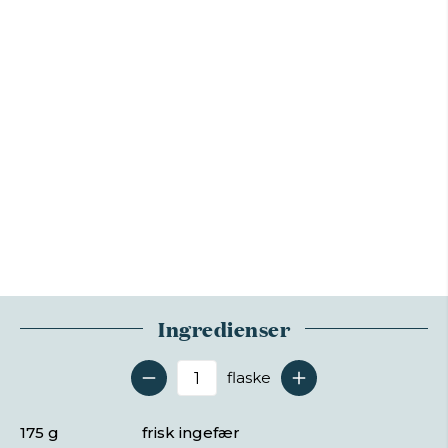
Ingredienser
flaske
Antal serveringer
175 g
frisk ingefær