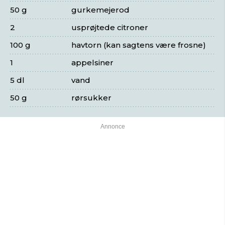
50 g
gurkemejerod
2
usprøjtede citroner
100 g
havtorn (kan sagtens være frosne)
1
appelsiner
5 dl
vand
50 g
rørsukker