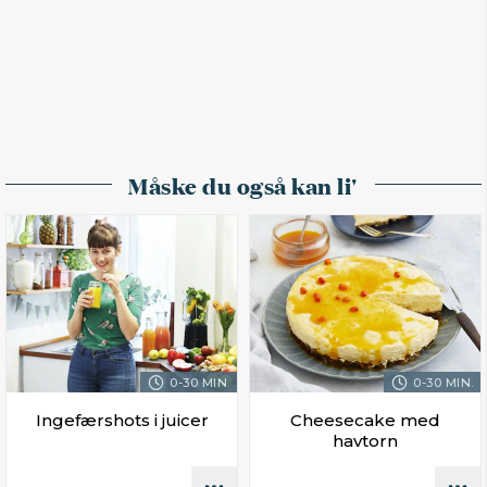
Måske du også kan li'
0-30 MIN.
0-30 MIN.
Ingefærshots i juicer
Cheesecake med
havtorn