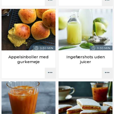
0-30 MIN.
0-30 MIN.
Appelsinboller med
Ingefærshots uden
gurkemeje
juicer