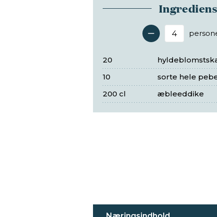
Ingredien
person
Antal 
20
hyldeblomsts
10
sorte hele peb
200 cl
æbleeddike
Næringsindhold