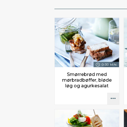
0-30 MIN.
Smørrebrød med
mørbradbøffer, bløde
løg og agurkesalat