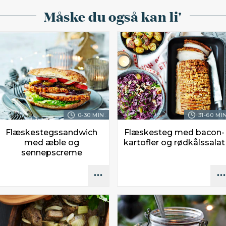
Måske du også kan li'
0-30 MIN.
31-60 MIN
Flæskestegssandwich
Flæskesteg med bacon-
med æble og
kartofler og rødkålssalat
sennepscreme