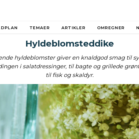
ADPLAN
TEMAER
ARTIKLER
OMREGNER
Hyldeblomsteddike
ende hyldeblomster giver en knaldgod smag til syr
ingen i salatdressinger, til bagte og grillede grønt
til fisk og skaldyr.