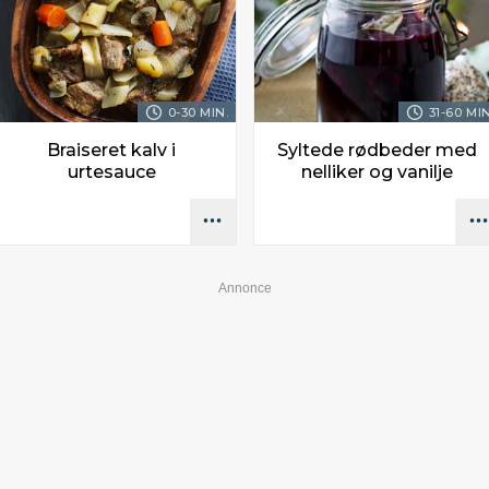
0-30 MIN.
31-60 MIN
Braiseret kalv i
Syltede rødbeder med
urtesauce
nelliker og vanilje