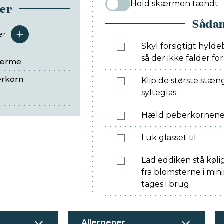
Hold skærmen tændt
ser
Sådan
er
serveringer
Skyl forsigtigt hyl
så der ikke falder f
kærme
erkorn
Klip de største stæn
sylteglas.
Hæld peberkornene 
Luk glasset til.
Lad eddiken stå køl
fra blomsterne i mi
tages i brug.
Allergener