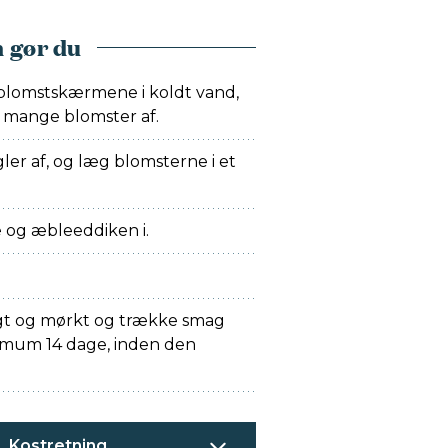
 gør du
deblomstskærmene i koldt vand,
or mange blomster af.
gler af, og læg blomsterne i et
og æbleeddiken i.
igt og mørkt og trække smag
nimum 14 dage, inden den
Kostretning