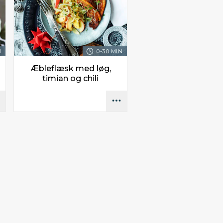
.
0-30 MIN.
Æbleflæsk med løg,
timian og chili