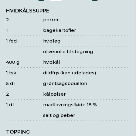
HVIDKÅLSSUPPE
2
porrer
1
bagekartofler
1 fed
hvidløg
olivenolie til stegning
400 g
hvidkål
1 tsk.
dildfrø (kan udelades)
5 dl
grøntsagsbouillon
2
kålpølser
1 dl
madlavningsfløde 18 %
salt og peber
TOPPING