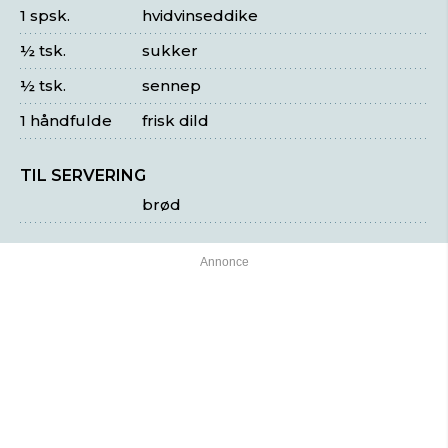
1 spsk.
hvidvinseddike
½ tsk.
sukker
½ tsk.
sennep
1 håndfulde
frisk dild
TIL SERVERING
brød