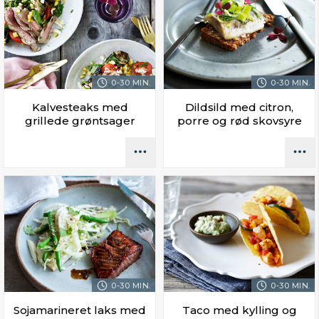
0-30 MIN.
0-30 MIN.
Kalvesteaks med
Dildsild med citron,
grillede grøntsager
porre og rød skovsyre
0-30 MIN.
0-30 MIN.
Sojamarineret laks med
Taco med kylling og