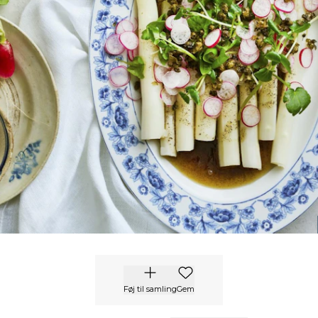
Føj til samling
Gem