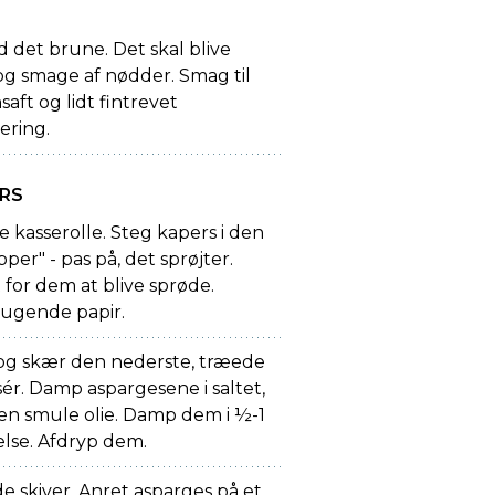
d det brune. Det skal blive
og smage af nødder. Smag til
aft og lidt fintrevet
ering.
ERS
le kasserolle. Steg kapers i den
pper" - pas på, det sprøjter.
 for dem at blive sprøde.
sugende papir.
og skær den nederste, træede
ér. Damp aspargesene i saltet,
n smule olie. Damp dem i ½-1
else. Afdryp dem.
de skiver. Anret asparges på et