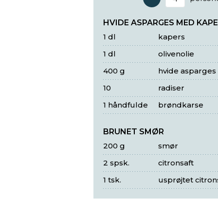
Antal 
HVIDE ASPARGES MED KAP
1 dl
kapers
1 dl
olivenolie
400 g
hvide asparges
10
radiser
1 håndfulde
brøndkarse
BRUNET SMØR
200 g
smør
2 spsk.
citronsaft
1 tsk.
usprøjtet citron