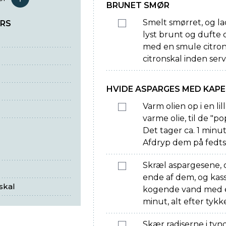
serveringer
BRUNET SMØR
Smelt smørret, og la
ERS
lyst brunt og dufte 
med en smule citrons
citronskal inden serv
HVIDE ASPARGES MED KAP
Varm olien op i en lil
varme olie, til de "po
Det tager ca. 1 minut
Afdryp dem på fedt
Skræl aspargesene, 
ende af dem, og kass
skal
kogende vand med e
minut, alt efter tykk
Skær radiserne i tyn