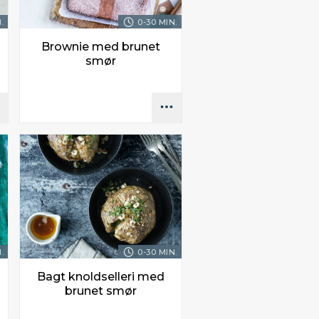
.
0-30 MIN.
Brownie med brunet
smør
.
0-30 MIN.
Bagt knoldselleri med
brunet smør