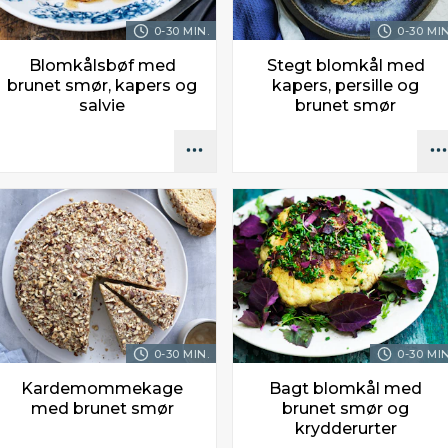
0-30 MIN.
0-30 MIN
Blomkålsbøf med
Stegt blomkål med
brunet smør, kapers og
kapers, persille og
salvie
brunet smør
0-30 MIN.
0-30 MIN
Kardemommekage
Bagt blomkål med
med brunet smør
brunet smør og
krydderurter