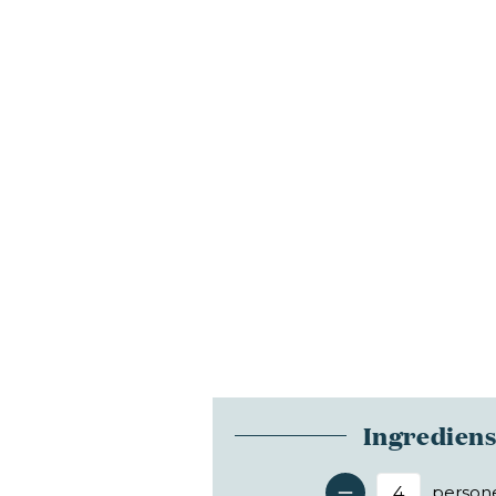
Ingredien
person