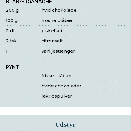
BLÅBÆRGANACHE
200 g
hvid chokolade
100 g
frosne blåbær
2 dl
piskefløde
2 tsk.
citronsaft
1
vaniljestænger
PYNT
friske blåbær
hvide chokolader
lakridspulver
Udstyr