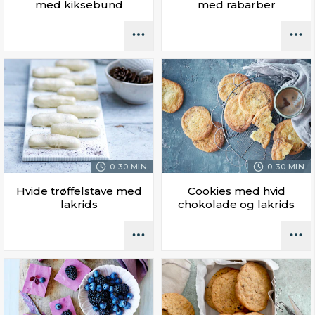
med kiksebund
med rabarber
0-30 MIN.
0-30 MIN.
Hvide trøffelstave med
Cookies med hvid
lakrids
chokolade og lakrids