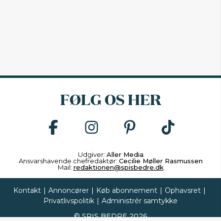
FØLG OS HER
Udgiver:
Aller Media
Ansvarshavende chefredaktør:
Cecilie Møller Rasmussen
Mail:
redaktionen@spisbedre.dk
Kontakt
|
Annoncører
|
Køb abonnement
|
Ophavsret
|
Privatlivspolitik
|
Administrér samtykke
©
SPIS BEDRE
2026