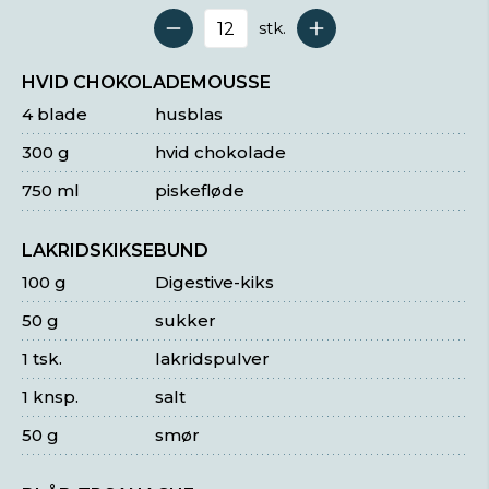
stk.
Antal serveringer
HVID CHOKOLADEMOUSSE
4 blade
husblas
300 g
hvid chokolade
750 ml
piskefløde
LAKRIDSKIKSEBUND
100 g
Digestive-kiks
50 g
sukker
1 tsk.
lakridspulver
1 knsp.
salt
50 g
smør