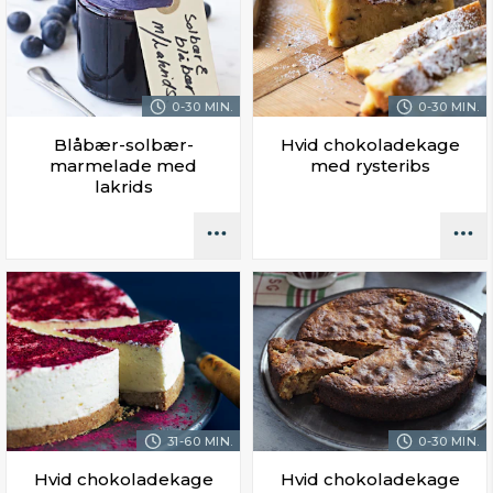
0-30 MIN.
0-30 MIN.
Blåbær-solbær-
Hvid chokoladekage
marmelade med
med rysteribs
lakrids
31-60 MIN.
0-30 MIN.
Hvid chokoladekage
Hvid chokoladekage