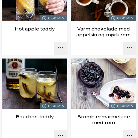
0-30 MIN.
0-30 MIN.
Hot apple toddy
Varm chokolade med
appelsin og mørk rom
0-30 MIN.
0-30 MIN.
Bourbon-toddy
Brombærmarmelade
med rom