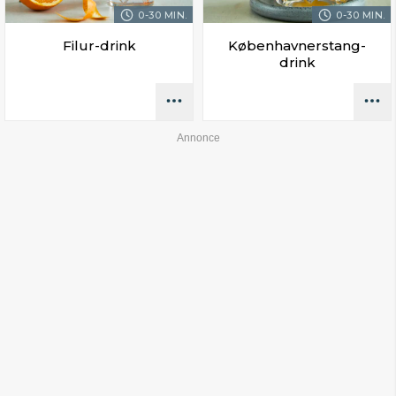
0-30 MIN.
0-30 MIN.
Filur-drink
Københavnerstang-
drink