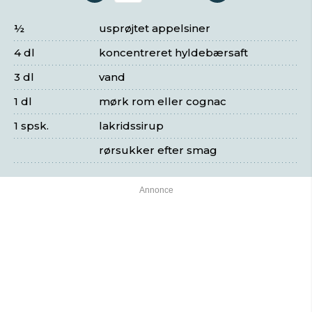
½
usprøjtet appelsiner
4 dl
koncentreret hyldebærsaft
3 dl
vand
1 dl
mørk rom eller cognac
1 spsk.
lakridssirup
rørsukker efter smag